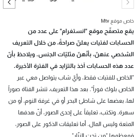
شاهد البرامج
الترددات
خاص موقع Mtv
يقع متصفّح موقع "انستغرام" على عدد من
عن MTV
وظائف
الإنـتـاج
تواصل معنا
الحسابات لفتيات يعلنّ صراحةً، من خلال التعريف
لاعلاناتكم
شروط الإسـتخدام
الشخصي عنهنّ، بأنّهنّ مثليّات الجنس. ويلاحظ بأنّ
سياسة الخصوصية
عدد هذه الحسابات آخذ بالتزايد في الفترة الأخيرة.
"الخاص للفتيات فقط، وأيّ شاب يتواصل معي عبر
الخاص بلوك فوراً". بعد هذا التعريف، تنشر الفتاة صوراً
لها، بعضها على شاطئ البحر أو في غرفة النوم، أو من
سهرة. وتكتب، تعليقاً على إحدى الصور، أنّ هدفها
المتعة وليس المال. أما تعليقات الذكور على الصور،
فمعظمها "من تحت الزنّار".