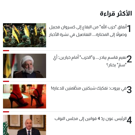
الأكثر قراءة
1
أنفاق "حزب الله" من البقاع إلى كسروان فجبيل
وصولاً إلى المختارة... التفاصيل في نشرة الأخبار
بعد قليل
2
نعيم قاسم يبادر... و"الحزب" أمام خيارين: أيّ
"سمّ" يختار؟
3
في بيروت: تفكيك شبكتين منظّمتين للدعارة!
4
الرئيس عون ردّ 4 قوانين إلى مجلس النواب