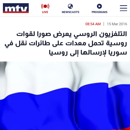
LIVE
NEWSCASTS
PROGRAMS
08:54 AM
15 Mar 2016
en
التلفزيون الروسي يعرض صورا لقوات
الأخبار
روسية تحمل معدات على طائرات نقل في
سوريا لإرسالها إلى روسيا
سياسة
ناس
إقتصاد
فن
منوعات
رياضة
كأس العالم
البرامج
جدول البرامج