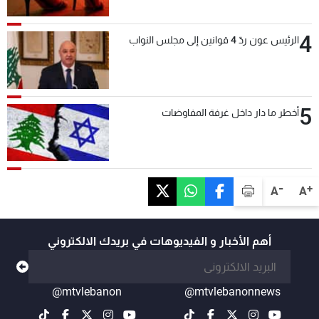
4
الرئيس عون ردّ 4 قوانين إلى مجلس النواب
5
أخطر ما دار داخل غرفة المفاوضات
-
+
A
A
أهم الأخبار و الفيديوهات في بريدك الالكتروني
@mtvlebanon
@mtvlebanonnews