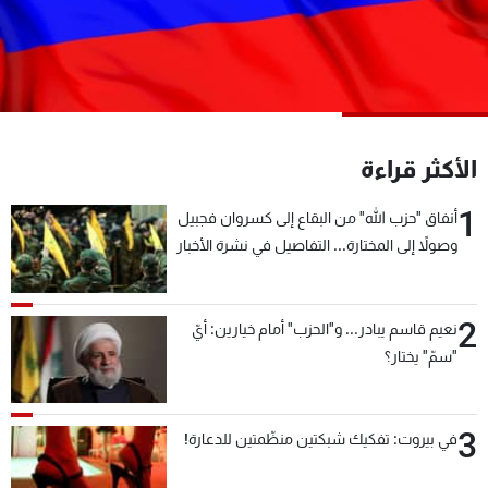
شاهد البرامج
الترددات
عن MTV
وظائف
الإنـتـاج
تواصل معنا
الأكثر قراءة
لاعلاناتكم
شروط الإسـتخدام
سياسة الخصوصية
1
أنفاق "حزب الله" من البقاع إلى كسروان فجبيل
وصولاً إلى المختارة... التفاصيل في نشرة الأخبار
بعد قليل
2
نعيم قاسم يبادر... و"الحزب" أمام خيارين: أيّ
"سمّ" يختار؟
3
في بيروت: تفكيك شبكتين منظّمتين للدعارة!