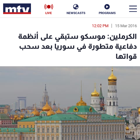
LIVE
NEWSCASTS
PROGRAMS
12:02 PM
15 Mar 2016
en
الكرملين: موسكو ستبقي على أنظمة
الأخبار
دفاعية متطورة في سوريا بعد سحب
قواتها
سياسة
ناس
إقتصاد
فن
منوعات
رياضة
كأس العالم
البرامج
جدول البرامج