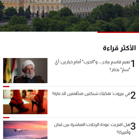
شاهد البرامج
الترددات
عن MTV
وظائف
الإنـتـاج
تواصل معنا
الأكثر قراءة
لاعلاناتكم
شروط الإسـتخدام
سياسة الخصوصية
1
نعيم قاسم يبادر... و"الحزب" أمام خيارين: أيّ
"سمّ" يختار؟
2
في بيروت: تفكيك شبكتين منظّمتين للدعارة!
3
هل اقتربت عودة الرحلات المباشرة بين لبنان
وأميركا؟