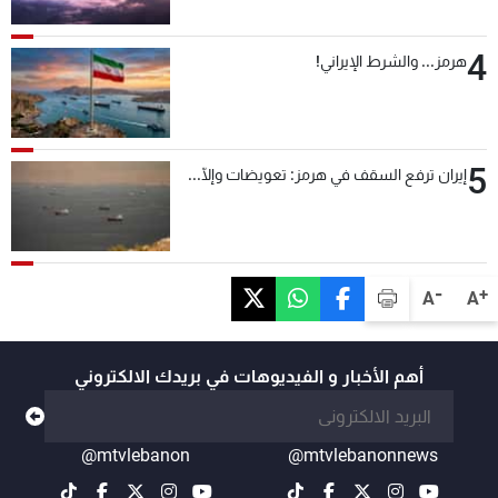
4
هرمز... والشرط الإيراني!
5
إيران ترفع السقف في هرمز: تعويضات وإلّا...
-
+
A
A
أهم الأخبار و الفيديوهات في بريدك الالكتروني
@mtvlebanon
@mtvlebanonnews