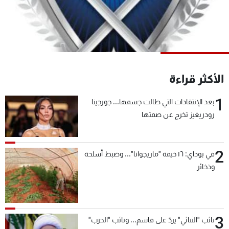
شاهد البرامج
الترددات
عن MTV
وظائف
الإنـتـاج
تواصل معنا
الأكثر قراءة
لاعلاناتكم
شروط الإسـتخدام
سياسة الخصوصية
1
بعد الإنتقادات التي طالت جسمها... جورجينا
رودريغيز تخرج عن صمتها
2
في بوداي: ١٦ خيمة "ماريجوانا"... وضبط أسلحة
وذخائر
3
نائب "الثنائي" يردّ على قاسم... ونائب "الحزب"