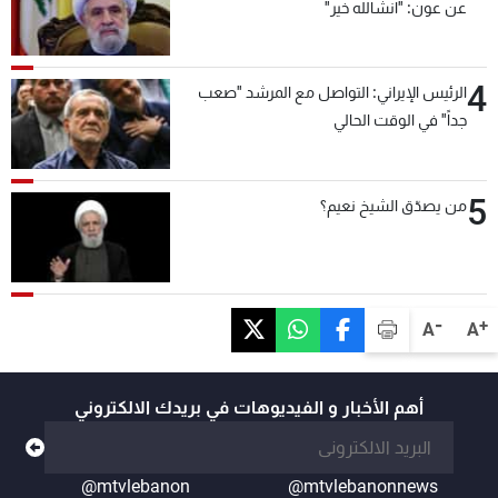
عن عون: "انشالله خير"
4
الرئيس الإيراني: التواصل مع المرشد "صعب
جداً" في الوقت الحالي
5
من يصدّق الشيخ نعيم؟
-
+
A
A
أهم الأخبار و الفيديوهات في بريدك الالكتروني
@mtvlebanon
@mtvlebanonnews