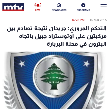
LIVE
NEWSCASTS
PROGRAMS
16:20 PM
15 Mar 2016
en
التحكم المروري: جريحان نتيجة تصادم بين
الأخبار
مركبتين على اوتوستراد جبيل باتجاه
البترون في محلة البربارة
سياسة
ناس
إقتصاد
فن
منوعات
رياضة
كأس العالم
البرامج
جدول البرامج