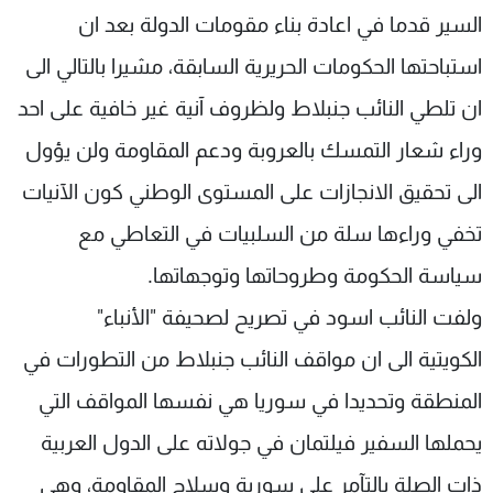
السير قدما في اعادة بناء مقومات الدولة بعد ان
شاهد البرامج
الترددات
استباحتها الحكومات الحريرية السابقة، مشيرا بالتالي الى
ان تلطي النائب جنبلاط ولظروف آنية غير خافية على احد
عن MTV
وظائف
وراء شعار التمسك بالعروبة ودعم المقاومة ولن يؤول
الإنـتـاج
تواصل معنا
لاعلاناتكم
شروط الإسـتخدام
الى تحقيق الانجازات على المستوى الوطني كون الآنيات
سياسة الخصوصية
تخفي وراءها سلة من السلبيات في التعاطي مع
سياسة الحكومة وطروحاتها وتوجهاتها.
ولفت النائب اسود في تصريح لصحيفة "الأنباء"
الكويتية الى ان مواقف النائب جنبلاط من التطورات في
المنطقة وتحديدا في سوريا هي نفسها المواقف التي
يحملها السفير فيلتمان في جولاته على الدول العربية
ذات الصلة بالتآمر على سورية وسلاح المقاومة، وهي