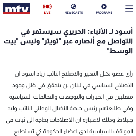
LIVE
NEWSCASTS
PROGRAMS
en
أسود لـ الأنباء: الحريري سيستمر في
الأخبار
التواصل مع أنصاره عبر "تويتر" وليس "بيت
الوسط"
سياسة
ناس
إقتصاد
فن
رأى عضو تكتل التغيير والاصلاح النائب زياد اسود ان
منوعات
رياضة
الاصلاح السياسي في لبنان لن يتحقق في ظل وجود
متقلبين في الخيارات والتوجهات والتحالفات السياسية
كأس العالم
وفي طليعتهم رئيس جبهة النضال الوطني النائب وليد
جنبلاط وذلك لاعتباره ان الاصلاحات بحاجة الى ثبات في
البرامج
المواقف السياسية لدى اعضاء الحكومة كي تستطيع
جدول البرامج