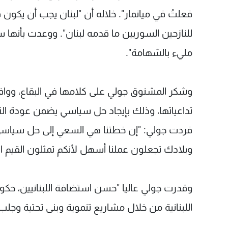
فعلتُ في ميانمار". خلاله أن "لبنان يجب أن يكون ق
للنازحين السوريين ما قدمه لبنان". ووعدت بأنها س
مليء بالشهامة".
وشكر المشنوق جولي على كلامها في البقاع، ووافق
تداعياتها، وذلك بإيجاد حل سياسي يضمن عودة النا
فردت جولي: "إن خطتنا هي السعي إلى حل سياسي و
وبلادك تجعلون عملنا أسهل لأنكم تمثلون القيم الإ
وقدرت جولي عاليا "حسن استضافة اللبنانيين، حكو
اللبنانية من خلال مشاريع تنموية وبنى تحتية وجلب