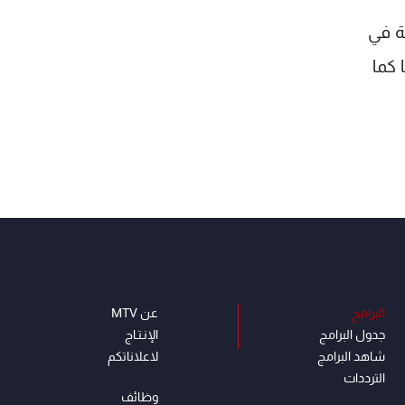
ة في
 كما
البرامج
عن MTV
جدول البرامج
الإنـتـاج
شاهد البرامج
لاعلاناتكم
الترددات
وظائف