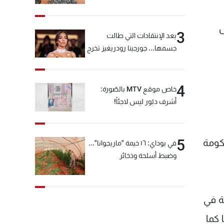
س
3
بعد الإنتقادات التي طالت
جسمها... جورجينا رودريغيز تخرج
عن صمتها
4
خاص موقع MTV بالصّورة:
أشرف دبّور ليس لاجئاً!
5
كومة
في بوداي: ١٦ خيمة "ماريجوانا"...
وضبط أسلحة وذخائر
ة في
 كما