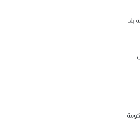
 بلد
س
كومة