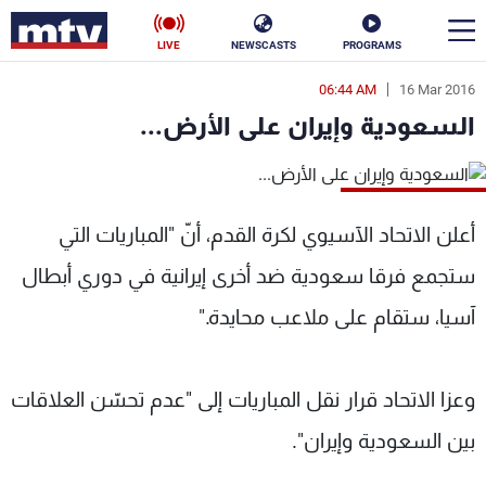
LIVE
NEWSCASTS
PROGRAMS
06:44 AM
16 Mar 2016
en
السعودية وإيران على الأرض...
الأخبار
سياسة
ناس
أعلن الاتحاد الآسيوي لكرة القدم، أنّ "المباريات التي
إقتصاد
فن
ستجمع فرقا سعودية ضد أخرى إيرانية في دوري أبطال
منوعات
رياضة
آسيا، ستقام على ملاعب محايدة."
كأس العالم
وعزا الاتحاد قرار نقل المباريات إلى "عدم تحسّن العلاقات
بين السعودية وإيران".
البرامج
جدول البرامج