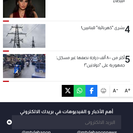
البيضاء
4
بشرى "كهربائية" للبنانيين!
5
أكثر من ٨٠٠ ألف دراجة نصفها غير مسجّل:
جمهورية على "دولابَين"!
-
+
A
A
أهم الأخبار و الفيديوهات في بريدك الالكتروني
@mtvlebanon
@mtvlebanonnews