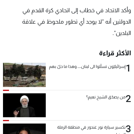
شاهد البرامج
وأكد الاتحاد في خطاب إلى اتحادي كرة القدم في
الترددات
الدولتين أنه "لا يوجد أي تطور ملحوظ في علاقة
البلدين".
عن MTV
وظائف
الإنـتـاج
تواصل معنا
لاعلاناتكم
شروط الإسـتخدام
الأكثر قراءة
سياسة الخصوصية
1
إسرائيليّون تسلّلوا الى لبنان... وهذا ما حلّ بهم
2
من يصدّق الشيخ نعيم؟
3
تكسير سيارة نور غندور في منطقة الرملة