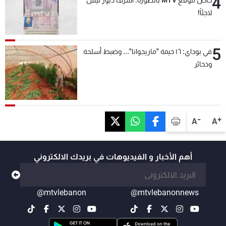
4
لاجئاً!
5
في بوداي: ١٦ خيمة "ماريجوانا"... وضبط أسلحة
وذخائر
-
+
A
A
أهم الأخبار و الفيديوهات في بريدك الالكتروني
@mtvlebanon
@mtvlebanonnews