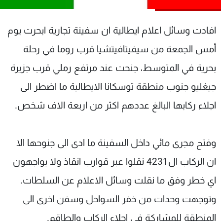
شاهد البرامج
الترددات
افادت وسائل اعلام ايطالية ان سفينة تجارية ابحرت يوم
أمس الجمعة من سيفيتافيتشيا قرب روما في رحلة
عن MTV
وظائف
بحرية في المتوسط، جنحت عند مرتفع رملي قرب جزيرة
الإنـتـاج
تواصل معنا
لاعلاناتكم
شروط الإسـتخدام
جيغليو جنوب منطقة توسكانا الايطالية ما اضطر الى
سياسة الخصوصية
اجلاء ركابها البالغ عددهم اكثر من اربعة الاف شخص.
وفتح مجرى مائي داخل السفينة ما ادى الى جنوحها الا
ان الركاب ال4231 نقلوا عبر قوارب انقاذ ولا يواجهون
اي خطر وفق ما نقلت وسائل الاعلام عن السلطات.
وتوجهت وحدات من خفر السواحل وسفن اخرى الى
المنطقة للمشاركة في اجلاء الركاب والطاقم.