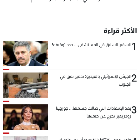
الأكثر قراءة
1
السفير السابق في المستشفى... بعد توقيفه!
2
الجيش الإسرائيلي بالفيديو: تدمير نفق في
الجنوب
3
بعد الإنتقادات التي طالت جسمها... جورجينا
رودريغيز تخرج عن صمتها
خاص موقع MTV بالصّورة: أشرف دبّور ليس