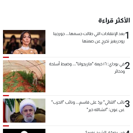
الأكثر قراءة
1
بعد الإنتقادات التي طالت جسمها... جورجينا
رودريغيز تخرج عن صمتها
2
في بوداي: ١٦ خيمة "ماريجوانا"... وضبط أسلحة
وذخائر
3
نائب "الثنائي" يردّ على قاسم... ونائب "الحزب"
عن عون: "انشالله خير"
من يصدّق الشيخ نعيم؟