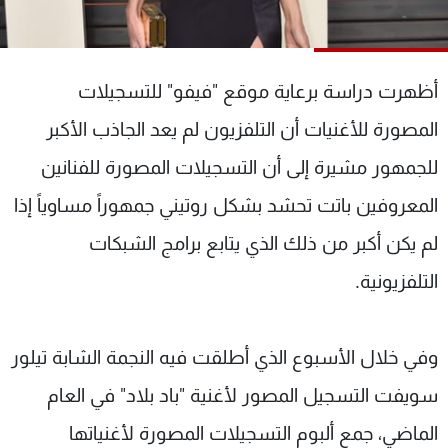
شاهد البرامج
الترددات
أظهرت دراسة برعاية موقع "فيفو" للتسجيلات
عن MTV
وظائف
المصورة للأغنيات أن التلفزيون لم يعد الجاذب الأكبر
الإنـتـاج
تواصل معنا
لاعلاناتكم
شروط الإسـتخدام
للجمهور مشيرة إلى أن التسجيلات المصورة للفنانين
سياسة الخصوصية
المعروفين باتت تحشد بشكل روتيني جمهوراً مساوياً إذا
لم يكن أكبر من ذلك الذي يتابع برامج الشبكات
التلفزيونية.
وفي خلال الأسبوع الذي أطلقت فيه النجمة الشابة تيلور
سويفت التسجيل المصور لأغنية "باد بلاد" في العام
الماضي، جمع ألبوم التسجيلات المصورة لأغنياتها