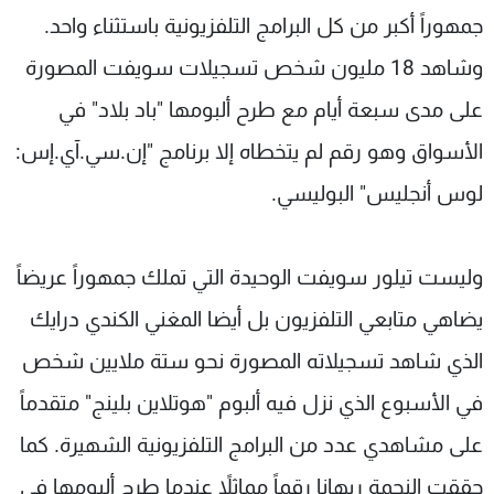
جمهوراً أكبر من كل البرامج التلفزيونية باستثناء واحد.
وشاهد 18 مليون شخص تسجيلات سويفت المصورة
على مدى سبعة أيام مع طرح ألبومها "باد بلاد" في
الأسواق وهو رقم لم يتخطاه إلا برنامج "إن.سي.آي.إس:
لوس أنجليس" البوليسي.
وليست تيلور سويفت الوحيدة التي تملك جمهوراً عريضاً
يضاهي متابعي التلفزيون بل أيضا المغني الكندي درايك
الذي شاهد تسجيلاته المصورة نحو ستة ملايين شخص
في الأسبوع الذي نزل فيه ألبوم "هوتلاين بلينج" متقدماً
على مشاهدي عدد من البرامج التلفزيونية الشهيرة. كما
حققت النجمة ريهانا رقماً مماثلاً عندما طرح ألبومها في