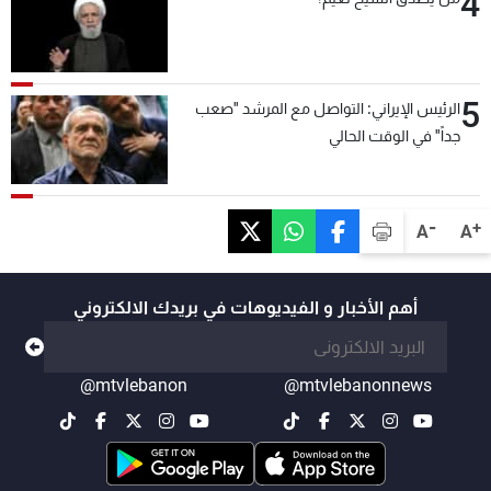
4
5
الرئيس الإيراني: التواصل مع المرشد "صعب
جداً" في الوقت الحالي
-
+
A
A
أهم الأخبار و الفيديوهات في بريدك الالكتروني
@mtvlebanon
@mtvlebanonnews