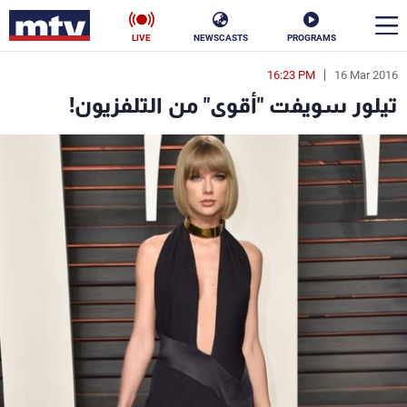
LIVE
NEWSCASTS
PROGRAMS
16:23 PM
16 Mar 2016
en
تيلور سويفت "أقوى" من التلفزيون!
الأخبار
سياسة
ناس
إقتصاد
فن
منوعات
رياضة
كأس العالم
البرامج
جدول البرامج