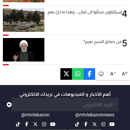
4
إسرائيليّون تسلّلوا الى لبنان... وهذا ما حلّ بهم
5
من يصدّق الشيخ نعيم؟
-
+
A
A
أهم الأخبار و الفيديوهات في بريدك الالكتروني
@mtvlebanon
@mtvlebanonnews