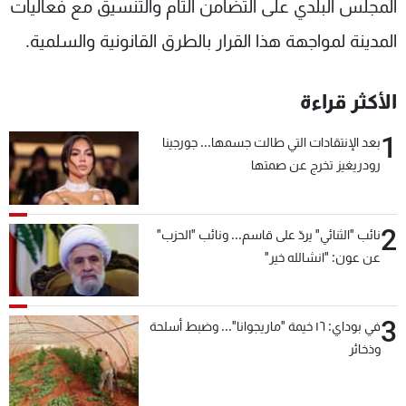
المجلس البلدي على التضامن التام والتنسيق مع فعاليات
المدينة لمواجهة هذا القرار بالطرق القانونية والسلمية.
الأكثر قراءة
1
بعد الإنتقادات التي طالت جسمها... جورجينا
رودريغيز تخرج عن صمتها
2
نائب "الثنائي" يردّ على قاسم... ونائب "الحزب"
عن عون: "انشالله خير"
3
في بوداي: ١٦ خيمة "ماريجوانا"... وضبط أسلحة
وذخائر