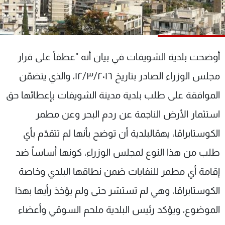
شاهد البرامج
الترددات
أوضحت بلدية الشويفات في بيان أنه "عطفاً على قرار
عن MTV
وظائف
الإنـتـاج
تواصل معنا
مجلس الوزراء الصادر بتاريخ ١٢/٣/٢٠١٦، والذي يتضمّن
لاعلاناتكم
شروط الإسـتخدام
سياسة الخصوصية
الموافقة على طلب بلدية مدينة الشويفات بإعطائها حق
استثمار الأرض الناجمة عن ردم البحر وعن مطمر
الكوستابراڤا، يهمّالبلدية أن توضح بأنها لم تتقدّم بأي
طلب من هذا النوع لمجلس الوزراء، كونها أساساً ضد
إقامة أي مطمر للنفايات ضمن نطاقها البلدي وخاصة
الكوستابراڤا، وهي لم تستشر حتى ولم يؤخذ رأيها بهذا
الموضوع، ويؤكد رئيس البلدية ملحم السوقي وأعضاء