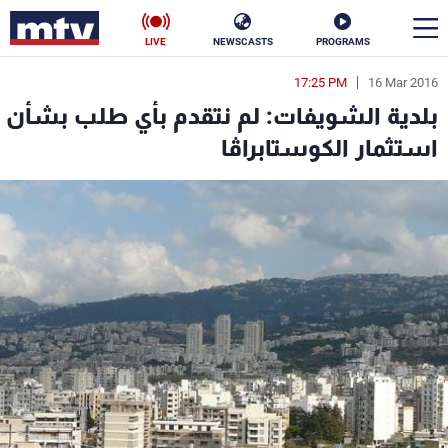
LIVE
NEWSCASTS
PROGRAMS
17:25 PM
16 Mar 2016
en
بلدية الشويفات: لم نتقدم بأي طلب بشأن
الأخبار
استثمار الكوستابراڤا
سياسة
ناس
إقتصاد
فن
منوعات
رياضة
كأس العالم
البرامج
جدول البرامج