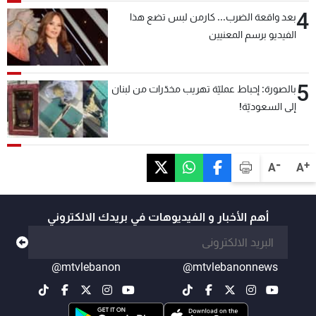
4
بعد واقعة الضرب... كارمن لبس تضع هذا
الفيديو برسم المعنيين
5
بالصورة: إحباط عمليّة تهريب مخدّرات من لبنان
إلى السعوديّة!
-
+
A
A
أهم الأخبار و الفيديوهات في بريدك الالكتروني
@mtvlebanon
@mtvlebanonnews