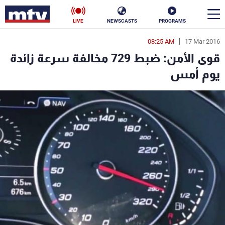
LIVE
NEWSCASTS
PROGRAMS
08:25 AM
17 Mar 2016
en
قوى الأمن: ضبط 729 مخالفة سرعة زائدة
الأخبار
يوم أمس
سياسة
ناس
إقتصاد
فن
منوعات
رياضة
كأس العالم
البرامج
جدول البرامج