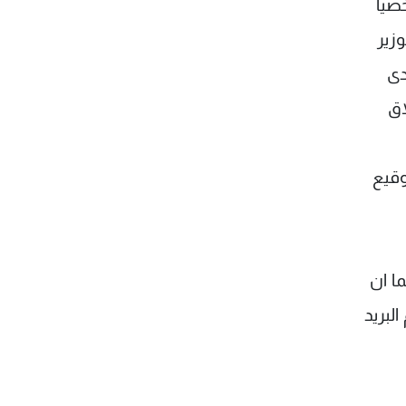
صيا
زير
دى
اق
وقيع
ما ان
لبريد