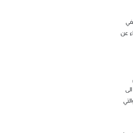
في
اء عن
الى
التي