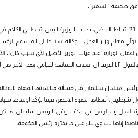
 وفق صحيفة "السفير".
بعد أيام من إعلان ريفي استقالته من الحكومة في 21 شباط الماضي، طلبت الوزيرة اليس شبطيني الكلام ف
لّي مهام وزير العدل بالوكالة استنادا الى المرسوم الرقم
ذي يحدّد من يمارس اعمال الوزارة "عند غياب الوزير الأصيل لأي سبب كان". ال
القول "أنا اعرف ان اسباب الممانعة لقيامي بهذا الامر هي 
رئيس ميشال سليمان في مسألة مباشرتها المهام بالوكالة
قول شبطيني، أعطاها الضوء الاخضر، فيما تؤكّد أوساط سيا
زارة العدل والجلوس في مكتب ريفي. الرئيس سليمان لم يك
اصحا إياها بالتروي بناء على ما يقرّره رئيس الحكومة.