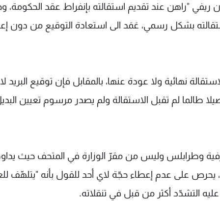
ريفي "راهن عند تقديم استقالته بإنفراط عقد الحكومة، و
قالته بشكل رسمي، عَمَد الى استعادة التوقيع من دون إع
ستقالة نهائية ولا عودة عنها، بالمقابل فإن توقيع البريد لا
اصيلا طالما لم تقبل الاستقالة ولم يصدر مرسوم تعيين البدي
شرفية وطرابلس وليس من مقرّ الوزارة في المتحف حيث يداو
 يحرص على عدم إعطاء حجّة لاي أحد للقول بأنه "يتلهّف للع
ليه التشدّد أكثر من قبل في تنقلاته.