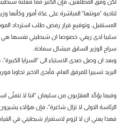
لكن وفق المطلعين، فإن الكثير مما فعلته شبطيني
لناحية "مونتها" المباشرة على عدّة أمور وكأنها و
المستقيل. وتوقيع قرار رفض طلب استرداد الموق
سلبيا لدى ريفي، خصوصا ان شبطيني نفسها هي م
سراح الوزير السابق ميشال سماحة.
وبعد ان وصل صدى الاستياء الى "السرايا الكبيرة"
البريد تسييرا للمرفق العام، فأبدى الاخير تجاوبا فوري
وفيما يؤكّد المقرّبون من سليمان "اننا لا نتمنّى ا
الرئاسة الاولى لا تزال شاغرة"، فإن هؤلاء يشيرون ا
فهذا يعني ان لا لزوم لاستمرار شبطيني في القيام 