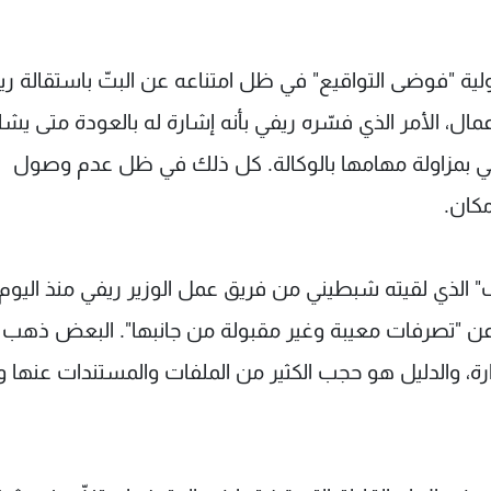
ية "فوضى التواقيع" في ظل امتناعه عن البتّ باستقالة ري
ل، الأمر الذي فسّره ريفي بأنه إشارة له بالعودة متى يش
ي بمزاولة مهامها بالوكالة. كل ذلك في ظل عدم وصول
مكان.
ف" الذي لقيته شبطيني من فريق عمل الوزير ريفي منذ اليوم
ث عن "تصرفات معيبة وغير مقبولة من جانبها". البعض ذهب 
ارة، والدليل هو حجب الكثير من الملفات والمستندات عنها و