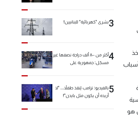
3
بشرى "كهربائية" للبنانيين!
ي
أخذ
4
أكثر من ٨٠٠ ألف دراجة نصفها غير
مسجّل: جمهورية على
أسباب
"دولابَين"!
5
بالفيديو: ترامب يُنقذ طفلاً... "لا
أريده أن يكون مثل بايدن"!
سية
ن هو