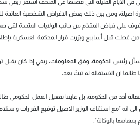
 في الايام القليلة التي قضتها في المتحف استفزّ ريفي شخ
زيرة اصيلة، ومن بين ذلك بعض الاغراض الشخصية العائدة للو
وف علي فياض المقدّم من جانب الولايات المتحدة لقى ص
ن غطت قبل أسابيع وبرّرت قرار المحكمة العسكرية بإطل
، سأل رئيس الحكومة، وفق المعلومات، ريفي إذا كان يقبل ت
ا طالما ان الاستقالة لم تبتّ بعد.
ستقالة أحد من الحكومة، بل غايتنا تفعيل العمل الحكومي طال
لى انه "مع استئناف الوزير الاصيل توقيع القرارات واستلام ا
بمهامها بالوكالة".