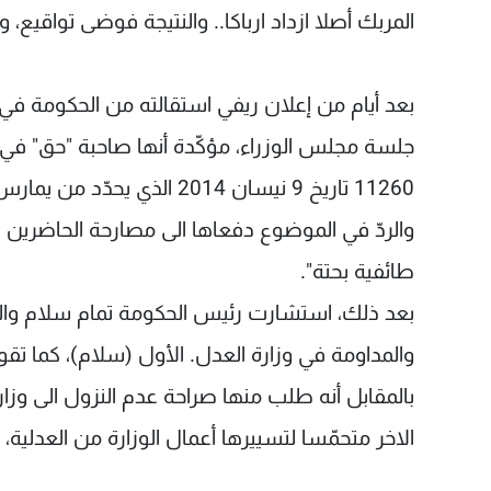
المربك أصلا ازداد ارباكا.. والنتيجة فوضى تواقيع،
جلسة مجلس الوزراء، مؤكّدة أنها صاحبة "حق" في تو
11260 تاريخ 9 نيسان 2014 ال
والردّ في الموضوع دفعاها الى مصارحة الحاضرين ب
طائفية بحتة".
بعد ذلك، استشارت رئيس الحكومة تمام سلام وال
والمداومة في وزارة العدل. الأول (سلام)، كما ت
بالمقابل أنه طلب منها صراحة عدم النزول الى و
الاخر متحمّسا لتسييرها أعمال الوزارة من العدلية، ن