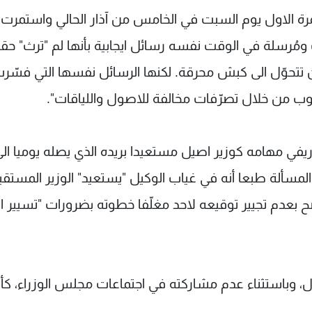
ة الاول يوم السبت في الخامس من آذار الحالي واستمرت
 ومُرسلة في الوقت نفسه رسائل ايجابية بأنها لم "ترث" حقي
تتحوّل الى كبش محرقة. لكنها الرسائل نفسها التي فسّر
قلوب من خلال تصرّفات مخالفة للاصول واللياقات".
في مهامه كوزير اصيل مستعيدا بريده الذي يصله يوميا ال
لمسألة طبعا أنه في غياب الوكيل "يستعيد" الوزير المستق
ح بعدم تجيير توقيعه لاحد مغلّفا خطوته بضرورات "تسيير ا
ل، وباستثناء عدم مشاركته في اجتماعات مجلس الوزراء، كأن