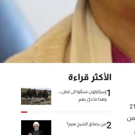
الأكثر قراءة
1
إسرائيليّون تسلّلوا الى لبنان...
وهذا ما حلّ بهم
ع.. لم يرجع عن استقالته. المشهد مماثل لما يعتري الحكومة من تشوّهات بالجملة. في 21
كمن
2
من يصدّق الشيخ نعيم؟