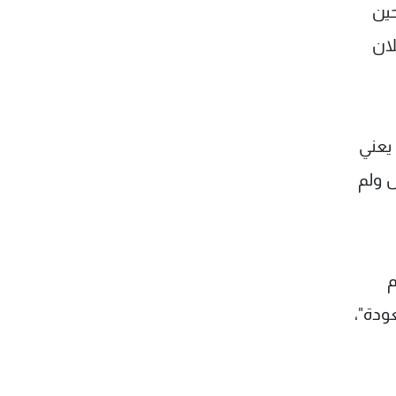
حين
لان
 يعني
ل ولم
م
ودة"،