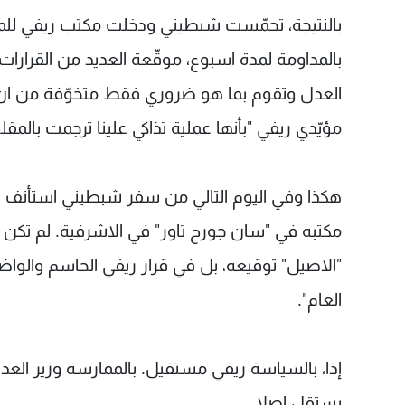
بالنتيجة، تحمّست شبطيني ودخلت مكتب ريفي للمر
بالمداومة لمدة اسبوع، موقّعة العديد من القرارات
العدل وتقوم بما هو ضروري فقط متخوّفة من ان 
مؤيّدي ريفي "بأنها عملية تذاكي علينا ترجمت بالم
هكذا وفي اليوم التالي من سفر شبطيني استأنف ري
مكتبه في "سان جورج تاور" في الاشرفية. لم تكن ا
"الاصيل" توقيعه، بل في قرار ريفي الحاسم والواض
العام".
إذا، بالسياسة ريفي مستقيل. بالممارسة وزير العد
يستقل اصلا.