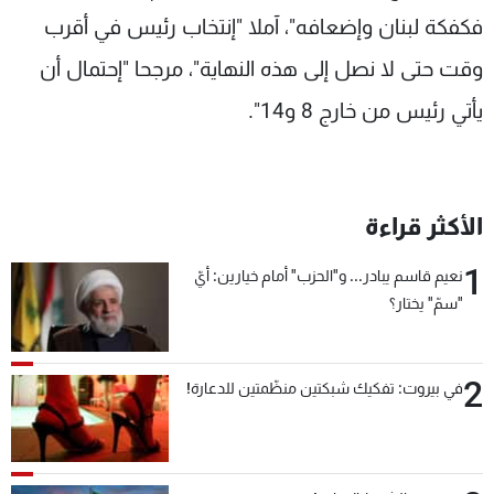
فكفكة لبنان وإضعافه"، آملا "إنتخاب رئيس في أقرب
وقت حتى لا نصل إلى هذه النهاية"، مرجحا "إحتمال أن
يأتي رئيس من خارج 8 و14".
الأكثر قراءة
1
نعيم قاسم يبادر... و"الحزب" أمام خيارين: أيّ
"سمّ" يختار؟
2
في بيروت: تفكيك شبكتين منظّمتين للدعارة!