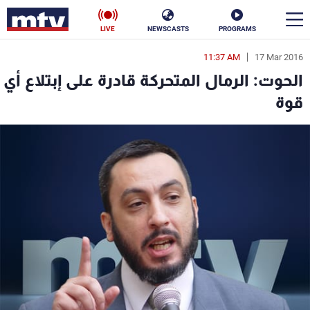
LIVE
NEWSCASTS
PROGRAMS
11:37 AM
17 Mar 2016
en
الحوت: الرمال المتحركة قادرة على إبتلاع أي
الأخبار
قوة
سياسة
ناس
إقتصاد
فن
منوعات
رياضة
كأس العالم
البرامج
جدول البرامج