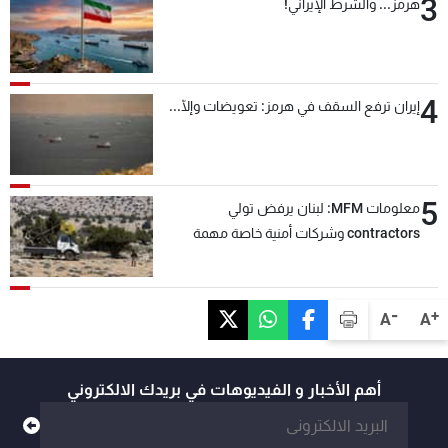
3
هرمز... والشرط الإيراني!
4
إيران ترفع السقف في هرمز: تعويضات وإلّا...
5
معلومات MFM: لبنان يرفض تولي
contractors وشركات أمنية خاصة مهمة
التحقق من نزع سلاح "حزب الله"
-
+
A
A
أهم الأخبار و الفيديوهات في بريدك الالكتروني