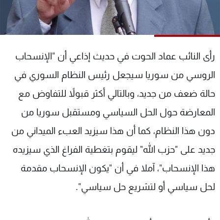
شاهد البرامج
الترددات
رأى النائب عماد الحوت في حديث إذاعي أن "الإنسحاب
عن MTV
وظائف
الإنـتـاج
تواصل معنا
الروسي من سوريا سيجعل رئيس النظام السوري في
لاعلاناتكم
شروط الإسـتخدام
سياسة الخصوصية
حالة ضعف من جديد، وبالتالي أكثر قبولاً للتفاوض مع
المعارضة حول الحل السياسي ومستقبل سوريا من
دون هذا النظام، كما أن هذا سيزيد العبء الميداني من
جديد على "حزب الله" ليقوم بتغطية الفراغ الذي سيزيده
هذا الإنسحاب"، آملا في أن "يكون الإنسحاب مقدمة
لحل سياسي أو لتشريع حل سياسي".