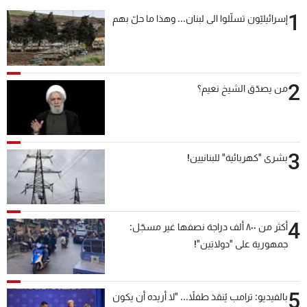
1
إسرائيليّون تسلّلوا الى لبنان... وهذا ما حلّ بهم
2
من يصدّق الشيخ نعيم؟
3
بشرى "كهربائية" للبنانيين!
4
أكثر من ٨٠٠ ألف دراجة نصفها غير مسجّل:
جمهورية على "دولابَين"!
5
بالفيديو: ترامب يُنقذ طفلاً... "لا أريده أن يكون