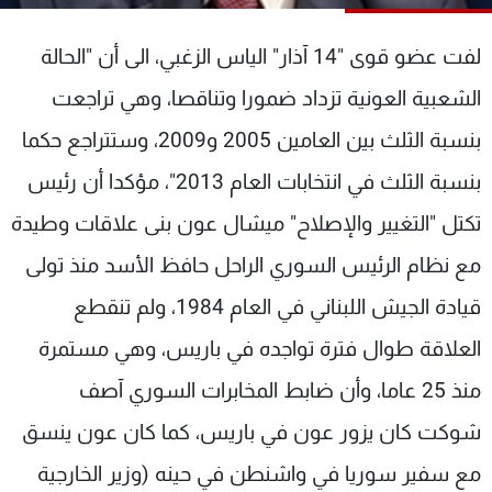
شاهد البرامج
الترددات
لفت عضو قوى "14 آذار" الياس الزغبي، الى أن "الحالة
الشعبية العونية تزداد ضمورا وتناقصا، وهي تراجعت
عن MTV
وظائف
بنسبة الثلث بين العامين 2005 و2009، وستتراجع حكما
الإنـتـاج
تواصل معنا
لاعلاناتكم
شروط الإسـتخدام
بنسبة الثلث في انتخابات العام 2013"، مؤكدا أن رئيس
سياسة الخصوصية
تكتل "التغيير والإصلاح" ميشال عون بنى علاقات وطيدة
مع نظام الرئيس السوري الراحل حافظ الأسد منذ تولى
قيادة الجيش اللبناني في العام 1984، ولم تنقطع
العلاقة طوال فترة تواجده في باريس، وهي مستمرة
منذ 25 عاما، وأن ضابط المخابرات السوري آصف
شوكت كان يزور عون في باريس، كما كان عون ينسق
مع سفير سوريا في واشنطن في حينه (وزير الخارجية