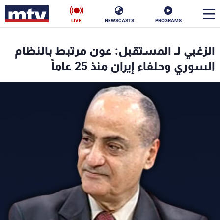
LIVE
NEWSCASTS
PROGRAMS
en
الزغبي لـ المستقبل: عون مرتبط بالنظام
الأخبار
السوري وحلفاء إيران منذ 25 عاماً
سياسة
ناس
إقتصاد
فن
منوعات
رياضة
كأس العالم
البرامج
جدول البرامج