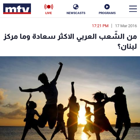
LIVE
NEWSCASTS
PROGRAMS
17:21 PM
17 Mar 2016
en
من الشّعب العربي الاكثر سعادة وما مركز
الأخبار
لبنان؟
سياسة
ناس
إقتصاد
فن
منوعات
رياضة
كأس العالم
البرامج
جدول البرامج