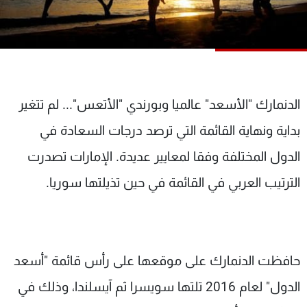
شاهد البرامج
الترددات
عن MTV
وظائف
الإنـتـاج
تواصل معنا
الدنمارك "الأسعد" عالميا وبورندي "الأتعس"... لم تتغير
لاعلاناتكم
شروط الإسـتخدام
سياسة الخصوصية
بداية ونهاية القائمة التي ترصد درجات السعادة في
الدول المختلفة وفقا لمعايير عديدة. الإمارات تصدرت
الترتيب العربي في القائمة في حين تذيلتها سوريا.
حافظت الدنمارك على موقعها على رأس قائمة "أسعد
الدول" لعام 2016 تلتها سويسرا ثم آيسلندا، وذلك في