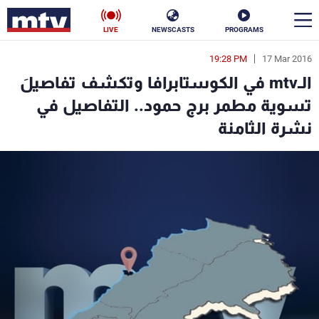
LIVE
NEWSCASTS
PROGRAMS
19:28 PM
17 Mar 2016
en
الـmtv في الكوستابرافا وتكشف تفاصيلَ
الأخبار
تسوية مطمر برج حمود.. التفاصيل في
نشرة الثامنة
سياسة
ناس
إقتصاد
فن
منوعات
رياضة
كأس العالم
البرامج
جدول البرامج