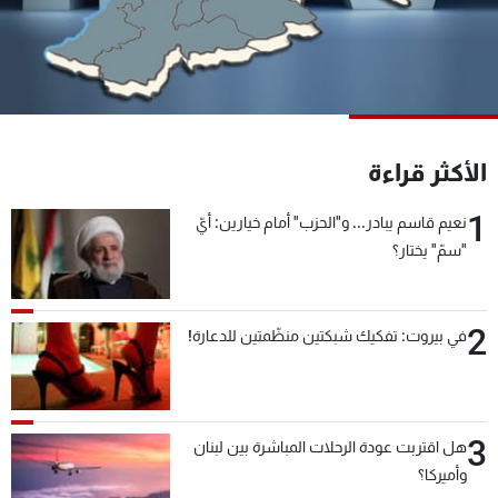
شاهد البرامج
الترددات
عن MTV
وظائف
الإنـتـاج
تواصل معنا
الأكثر قراءة
لاعلاناتكم
شروط الإسـتخدام
سياسة الخصوصية
1
نعيم قاسم يبادر... و"الحزب" أمام خيارين: أيّ
"سمّ" يختار؟
2
في بيروت: تفكيك شبكتين منظّمتين للدعارة!
3
هل اقتربت عودة الرحلات المباشرة بين لبنان
وأميركا؟