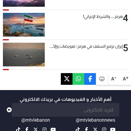
4
هرمز... والشرط الإيراني!
5
إيران ترفع السقف في هرمز: تعويضات وإلّا...
-
+
A
A
أهم الأخبار و الفيديوهات في بريدك الالكتروني
@mtvlebanon
@mtvlebanonnews