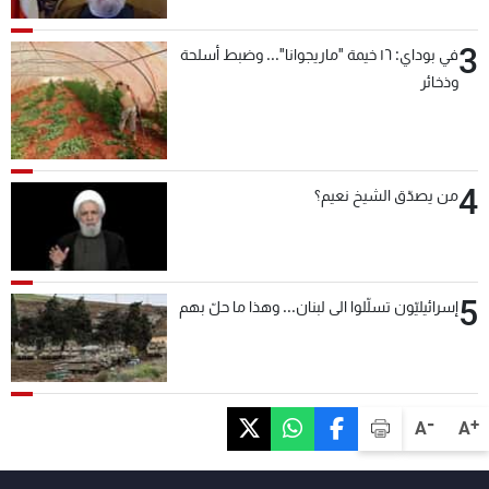
3
في بوداي: ١٦ خيمة "ماريجوانا"... وضبط أسلحة
وذخائر
4
من يصدّق الشيخ نعيم؟
5
إسرائيليّون تسلّلوا الى لبنان... وهذا ما حلّ بهم
-
+
A
A