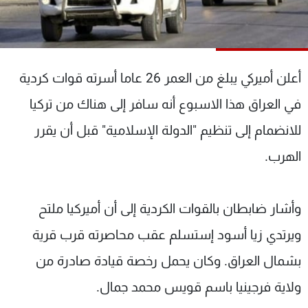
شاهد البرامج
الترددات
أعلن أميركي يبلغ من العمر 26 عاما أسرته قوات كردية
عن MTV
وظائف
الإنـتـاج
تواصل معنا
في العراق هذا الاسبوع أنه سافر إلى هناك من تركيا
لاعلاناتكم
شروط الإسـتخدام
سياسة الخصوصية
للانضمام إلى تنظيم "الدولة الإسلامية" قبل أن يقرر
الهرب.
وأشار ضابطان بالقوات الكردية إلى أن أميركيا ملتح
ويرتدي زيا أسود إستسلم عقب محاصرته قرب قرية
بشمال العراق. وكان يحمل رخصة قيادة صادرة من
ولاية فرجينيا باسم قويس محمد جمال.