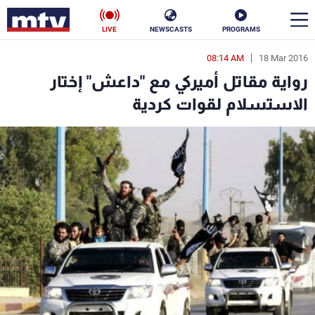
LIVE
NEWSCASTS
PROGRAMS
08:14 AM
18 Mar 2016
en
رواية مقاتل أميركي مع "داعش" إختار
الأخبار
الاستسلام لقوات كردية
سياسة
ناس
إقتصاد
فن
منوعات
رياضة
كأس العالم
البرامج
جدول البرامج