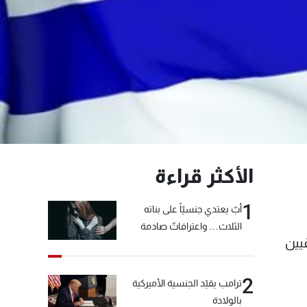
الأكثر قراءة
1
أبٌ يعتدي جنسيّاً على بناته
الثلاث… واعترافاتٌ صادمة
يين
2
ترامب يقيّد الجنسية الأميركية
بالولادة