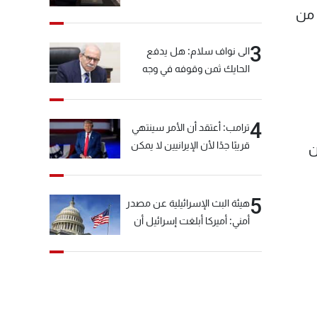
 من
3
الى نواف سلام: هل يدفع
الحايك ثمن وقوفه في وجه
خيّاط؟
4
ترامب: أعتقد أن الأمر سينتهي
قريبًا جدًا لأن الإيرانيين لا يمكن
ن
أن يستمروا على هذا الحال
5
هيئة البث الإسرائيلية عن مصدر
أمني: أميركا أبلغت إسرائيل أن
"حزب الله" لم يخرق وقف إطلاق
النار أمس في مجدل زون
وطلبت منها عدم التصعيد
خشية أن يؤثر ذلك على
مفاوضات روما