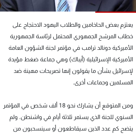
شاهد البرامج
الترددات
يعتزم بعض الحاخامين والطلاب اليهود الاحتجاج على
عن MTV
وظائف
خطاب المرشح الجمهوري المحتمل لرئاسة الجمهورية
الإنـتـاج
تواصل معنا
الأميركية دونالد ترامب في مؤتمر لجنة الشؤون العامة
لاعلاناتكم
شروط الإسـتخدام
سياسة الخصوصية
الأميركية الإسرائيلية (أيباك) وهي جماعة ضغط مؤيدة
لإسرائيل بشأن ما يقولون إنها تصريحات مهينة ضد
المسلمين وجماعات أخرى.
ومن المتوقع أن يشارك نحو 18 ألف شخص في المؤتمر
السنوي للجنة الذي يستمر ثلاثة أيام في واشنطن. ولم
يتضح كم عدد الذين سيقاطعون أو سينسحبون من