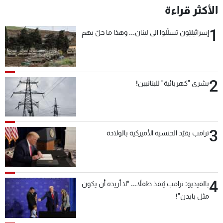
الأكثر قراءة
1
إسرائيليّون تسلّلوا الى لبنان... وهذا ما حلّ بهم
2
بشرى "كهربائية" للبنانيين!
3
ترامب يقيّد الجنسية الأميركية بالولادة
4
بالفيديو: ترامب يُنقذ طفلاً... "لا أريده أن يكون
مثل بايدن"!