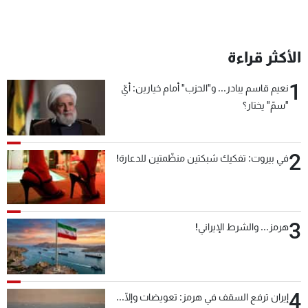
الأكثر قراءة
1
نعيم قاسم يبادر... و"الحزب" أمام خيارين: أيّ
"سمّ" يختار؟
2
في بيروت: تفكيك شبكتين منظّمتين للدعارة!
3
هرمز... والشرط الإيراني!
4
إيران ترفع السقف في هرمز: تعويضات وإلّا...