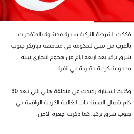
شاهد البرامج
الترددات
فككت الشرطة التركية سيارة محشوة بالمتفجرات
عن MTV
وظائف
الإنـتـاج
تواصل معنا
بالقرب من مبنى للحكومة في محافظة دياربكر جنوب
لاعلاناتكم
شروط الإسـتخدام
سياسة الخصوصية
شرق تركيا بعد اربعة ايام من هجوم انتحاري تبنته
مجموعة كردية متمردة في انقرة.
وكانت السيارة رصدت في منطقة هاني التي تبعد 80
كلم شمال المدينة ذات الغالبية الكردية الواقعة في
جنوب شرق تركيا، كما ذكرت اجهزة الامن.