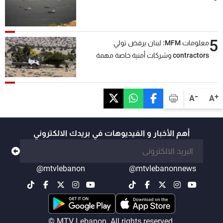
5
معلومات MFM: لبنان يرفض تولي
contractors وشركات أمنية خاصة مهمة
التحقق من نزع سلاح "حزب الله"
-
+
A
A
أهم الأخبار و الفيديوهات في بريدك الالكتروني
@mtvlebanon
@mtvlebanonnews
© MTV Lebanon. All rights reserved.