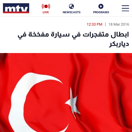
LIVE
NEWSCASTS
PROGRAMS
12:33 PM
18 Mar 2016
en
ابطال متفجرات في سيارة مفخخة في
الأخبار
دياربكر
سياسة
ناس
إقتصاد
فن
منوعات
رياضة
كأس العالم
البرامج
جدول البرامج