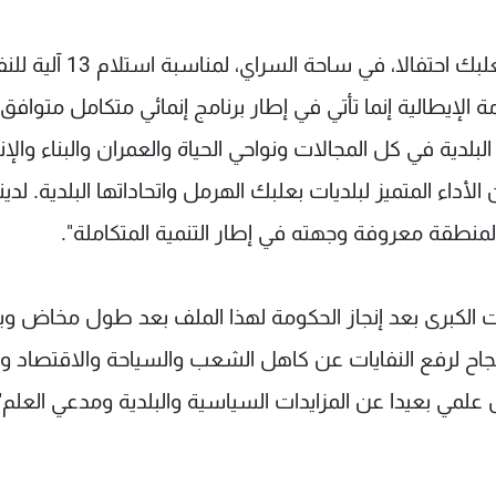
الحاج حسن، وخلال إقامة المجلس البلدي لمدينة بعلبك احتفالا، في ساحة
 الإيطالية إنما تأتي في إطار برنامج إنمائي متكامل متوافق 
بلدية في كل المجالات ونواحي الحياة والعمران والبناء والإنم
أداء المتميز لبلديات بعلبك الهرمل واتحاداتها البلدية. لدينا
منطقة معروفة وجهته في إطار التنمية المتكاملة".
وت الكبرى بعد إنجاز الحكومة لهذا الملف بعد طول مخاض وب
النجاح لرفع النفايات عن كاهل الشعب والسياحة والاقتصاد 
علمي بعيدا عن المزايدات السياسية والبلدية ومدعي العلم"