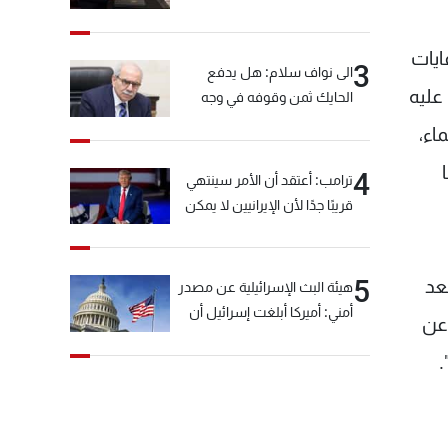
 السراي، لمناسبة استلام 13 آلية للنفايات
3
الى نواف سلام: هل يدفع
عليه
الحايك ثمن وقوفه في وجه
خيّاط؟
اء،
4
ترامب: أعتقد أن الأمر سينتهي
قريبًا جدًا لأن الإيرانيين لا يمكن
أن يستمروا على هذا الحال
5
عد
هيئة البث الإسرائيلية عن مصدر
أمني: أميركا أبلغت إسرائيل أن
وعن
"حزب الله" لم يخرق وقف إطلاق
.
النار أمس في مجدل زون
وطلبت منها عدم التصعيد
خشية أن يؤثر ذلك على
مفاوضات روما