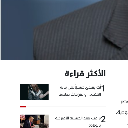
الأكثر قراءة
1
أبٌ يعتدي جنسيّاً على بناته
الثلاث… واعترافاتٌ صادمة
قصر
ودية،
2
ترامب يقيّد الجنسية الأميركية
بالولادة