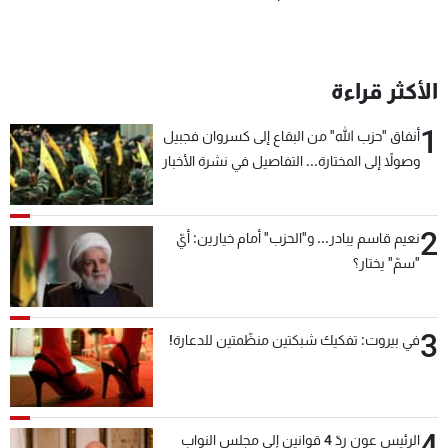
الأكثر قراءة
1
أنفاق "حزب الله" من البقاع إلى كسروان فجبيل
وصولاً إلى المختارة... التفاصيل في نشرة الأخبار
بعد قليل
2
نعيم قاسم يبادر... و"الحزب" أمام خيارين: أيّ
"سمّ" يختار؟
3
في بيروت: تفكيك شبكتين منظّمتين للدعارة!
4
الرئيس عون ردّ 4 قوانين إلى مجلس النواب