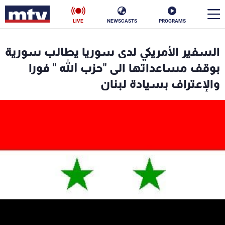
LIVE
NEWSCASTS
PROGRAMS
en
السفير الأمريكي لدى سوريا يطالب سورية
الأخبار
بوقف مساعداتها الى "حزب الله " فورا
والإعتراف بسيادة لبنان
سياسة
ناس
إقتصاد
فن
منوعات
رياضة
كأس العالم
البرامج
جدول البرامج