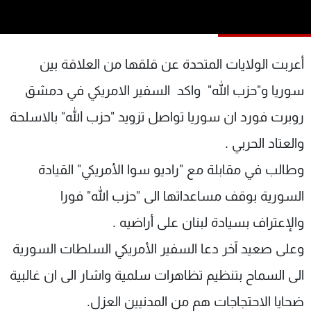
شاهد البرامج
الترددات
أعربت الولايات المتحدة عن قلقها من العلاقة بين
عن MTV
وظائف
سوريا و"حزب الله" واكد السفير الامريكي في دمشق
الإنـتـاج
تواصل معنا
لاعلاناتكم
شروط الإسـتخدام
روبرت فورد ان سوريا تواصل تزويد "حزب الله" بالاسلحة
سياسة الخصوصية
والعتاد الحربي .
وطالب في مقابلة مع "راديو سوا الأمريكي" القيادة
السورية بوقف مساعداتها الى "حزب الله" فورا
والإعتراف بسيادة لبنان على أراضيه .
وعلى صعيد آخر دعا السفير الأمريكي السلطات السورية
الى السماح بتنظيم تظاهرات سلمية واشار الى ان غالبية
ضحايا الاحتجاجات هم من المدنيين العزل.