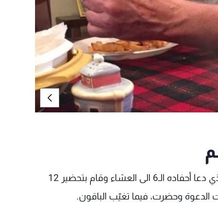
م
نشرت فتاة تدعى Kelsey، صورة مؤثرة لجدّها، الذي دعا أحفاده الـ6 الى العشاء وقام بتحضير 12