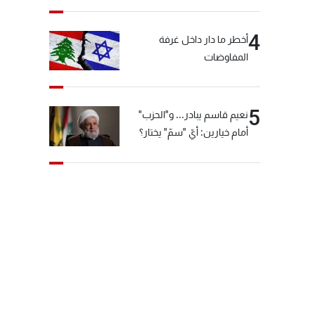
4
أخطر ما دار داخل غرفة
المفاوضات
5
نعيم قاسم يبادر... و"الحزب"
أمام خيارين: أيّ "سمّ" يختار؟