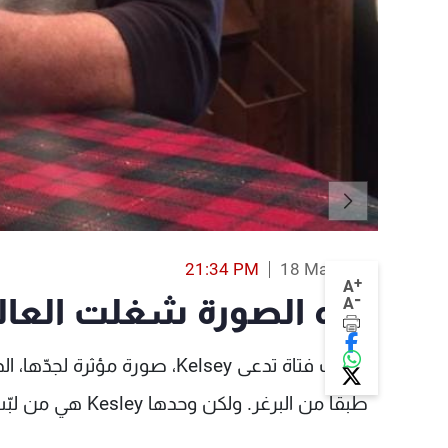
21:34 PM
18 Mar 2016
+
A
-
هذه الصورة شغلت العال
A
طبقاً من البرغر. ولكن وحدها Kesley هي من لبّت الدعوة وحضرت، فيما تغيّب الباقون.