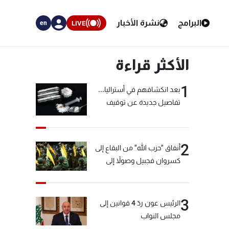
البرامج
نشرة الأخبار
LIVE
en
الأكثر قراءة
1
بعد انكشافهم في أستراليا...
تفاصيل جديدة عن توقيف
"شبكة الكوكايين"
2
أنفاق "حزب الله" من البقاع إلى
كسروان فجبيل وصولاً إلى
المختارة... التفاصيل في نشرة
الأخبار بعد قليل
3
الرئيس عون ردّ 4 قوانين إلى
مجلس النواب