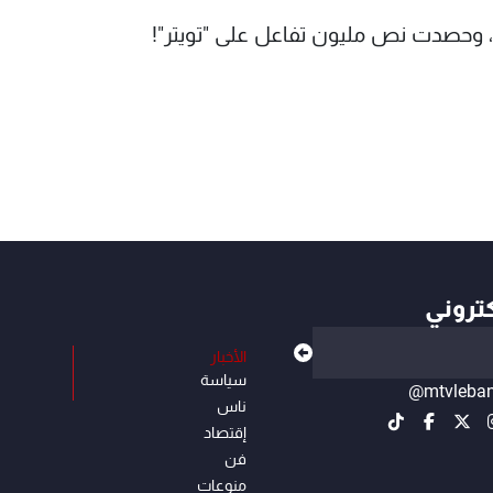
لم، وحصدت نص مليون تفاعل على "تويتر"!
كتروني
الأخبار
سياسة
@mtvleba
ناس
إقتصاد
فن
منوعات