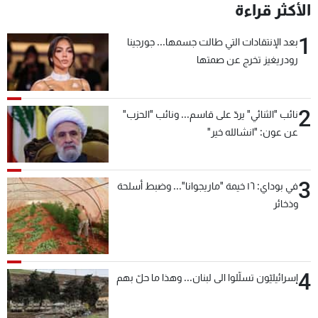
الأكثر قراءة
1
بعد الإنتقادات التي طالت جسمها... جورجينا
رودريغيز تخرج عن صمتها
2
نائب "الثنائي" يردّ على قاسم... ونائب "الحزب"
عن عون: "انشالله خير"
3
في بوداي: ١٦ خيمة "ماريجوانا"... وضبط أسلحة
وذخائر
4
إسرائيليّون تسلّلوا الى لبنان... وهذا ما حلّ بهم