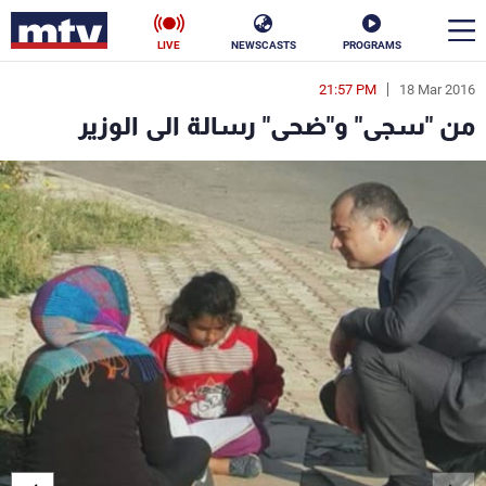
LIVE
NEWSCASTS
PROGRAMS
21:57 PM
18 Mar 2016
en
من "سجى" و"ضحى" رسالة الى الوزير
الأخبار
سياسة
ناس
إقتصاد
فن
منوعات
رياضة
كأس العالم
البرامج
جدول البرامج