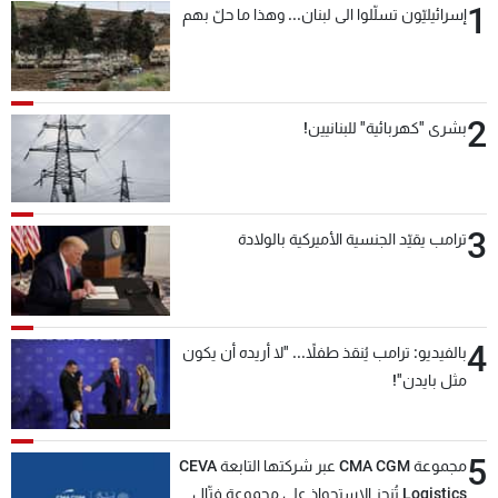
1
إسرائيليّون تسلّلوا الى لبنان... وهذا ما حلّ بهم
2
بشرى "كهربائية" للبنانيين!
3
ترامب يقيّد الجنسية الأميركية بالولادة
4
بالفيديو: ترامب يُنقذ طفلاً... "لا أريده أن يكون
مثل بايدن"!
5
مجموعة CMA CGM عبر شركتها التابعة CEVA
Logistics تُنجز الاستحواذ على مجموعة فتّال