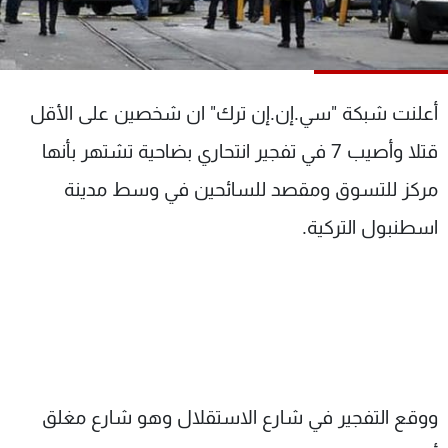
شاهد البرامج
الترددات
أعلنت شبكة "سي.إن.إن ترك" ان شخصين على الأقل
عن MTV
وظائف
الإنـتـاج
تواصل معنا
قتلا وأصيب 7 في تفجير انتحاري بضاحية تشتهر بأنها
لاعلاناتكم
شروط الإسـتخدام
سياسة الخصوصية
مركز للتسوق ومقصد للسائحين في وسط مدينة
اسطنبول التركية.
ووقع التفجير في شارع الاستقلال وهو شارع مغلق