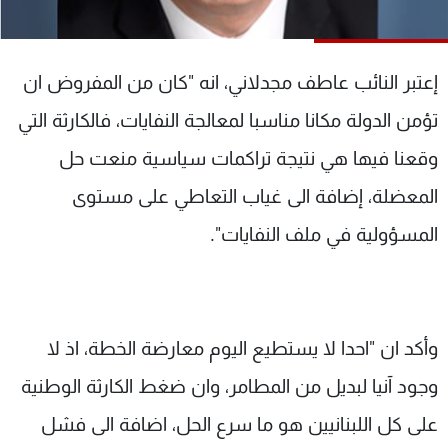
شاهد البرامج
الترددات
إعتبر النائب عاطف مجدلاني، انه "كان من المفروض ان
عن MTV
وظائف
تؤمن الدولة مكانا مناسبا لمعالجة النفايات، فالكارثة التي
الإنـتـاج
تواصل معنا
وقعنا فيها هي نتيجة تراكمات سياسية منعت حل
لاعلاناتكم
شروط الإسـتخدام
سياسة الخصوصية
المعضلة، إضافة الى غياب التعاطي على مستوى
المسؤولية في ملف النفايات".
وأكد ان "احدا لا يستطيع اليوم معارضة الخطة، اذ لا
وجود آنيا لبديل من المطامر، وان ضغط الكارثة الوطنية
على كل اللبنانيين هو ما سرع الحل، اضافة الى فشل