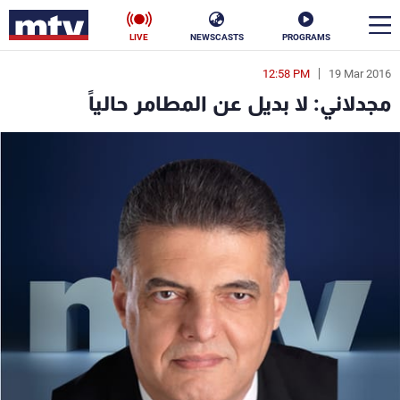
LIVE
NEWSCASTS
PROGRAMS
12:58 PM
19 Mar 2016
en
مجدلاني: لا بديل عن المطامر حالياً
الأخبار
سياسة
ناس
إقتصاد
فن
منوعات
رياضة
كأس العالم
البرامج
جدول البرامج