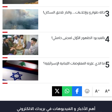
3
حالة طوارئ وإخلاءات... والنار تلاحق السكان!
4
بالفيديو: الظهور الأوّل لمجتبى خامنئي!
5
ما الذي غيّرته المفاوضات اللبنانية الإسرائيلية؟
-
+
A
A
أهم الأخبار و الفيديوهات في بريدك الالكتروني