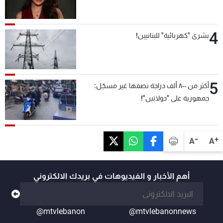
4
بشرى "كهربائية" للبنانيين!
5
أكثر من ٨٠٠ ألف دراجة نصفها غير مسجّل:
جمهورية على "دولابَين"!
-
+
A
A
أهم الأخبار و الفيديوهات في بريدك الالكتروني
@mtvlebanon
@mtvlebanonnews