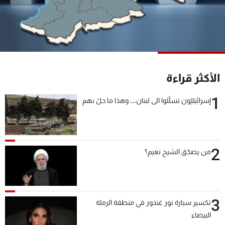
شاهد البرامج
الترددات
عن MTV
وظائف
الإنـتـاج
تواصل معنا
الأكثر قراءة
لاعلاناتكم
شروط الإسـتخدام
سياسة الخصوصية
1
إسرائيليّون تسلّلوا الى لبنان... وهذا ما حلّ بهم
2
من يصدّق الشيخ نعيم؟
3
تكسير سيارة نور غندور في منطقة الرملة
البيضاء