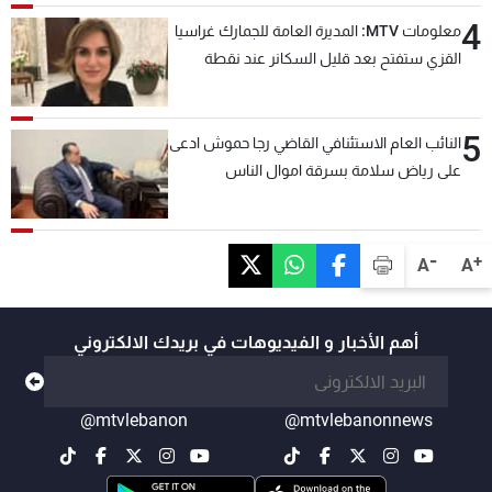
4
معلومات MTV: المديرة العامة للجمارك غراسيا
القزي ستفتح بعد قليل السكانر عند نقطة
المصنع لتسهيل عملية التصدير البري إلى
السعودية والدول العربية
5
النائب العام الاستئنافي القاضي رجا حموش ادعى
على رياض سلامة بسرقة اموال الناس
وتأسيس شركات وهمية بهدف شراء أسهم
مصرفية وتهريبها وتبييض اموال
-
+
A
A
أهم الأخبار و الفيديوهات في بريدك الالكتروني
@mtvlebanon
@mtvlebanonnews