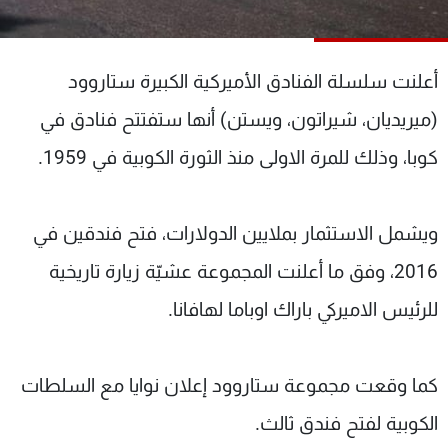
شاهد البرامج
الترددات
أعلنت سلسلة الفنادق الأميركية الكبيرة ستاروود
عن MTV
وظائف
(ميريديان، شيراتون، ويستن) أنها ستفتتح فنادق في
الإنـتـاج
تواصل معنا
كوبا، وذلك للمرة الاولى منذ الثورة الكوبية في 1959.
لاعلاناتكم
شروط الإسـتخدام
سياسة الخصوصية
ويشمل الاستثمار بملايين الدولارات، فتح فندقين في
2016، وفق ما أعلنت المجموعة عشيّة زيارة تاريخية
للرئيس الاميركي باراك اوباما لهافانا.
كما وقعت مجموعة ستاروود إعلان نوايا مع السلطات
الكوبية لفتح فندق ثالث.