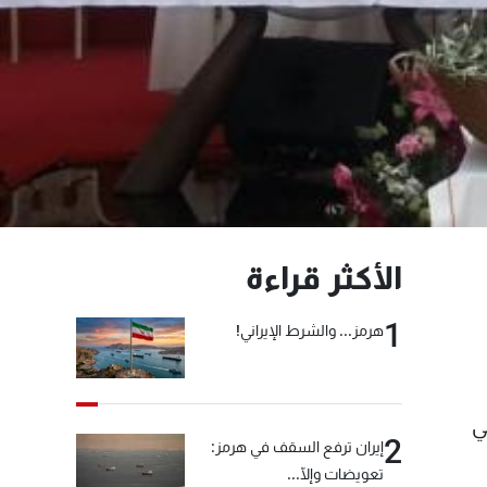
الأكثر قراءة
1
هرمز... والشرط الإيراني!
ي
2
إيران ترفع السقف في هرمز:
تعويضات وإلّا...