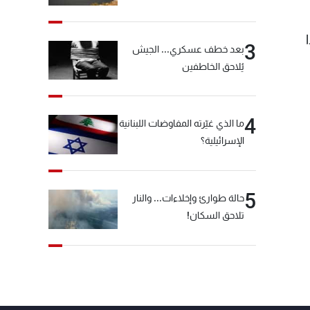
3
بعد خطف عسكري... الجيش
يُلاحق الخاطفين
4
ما الذي غيّرته المفاوضات اللبنانية
الإسرائيلية؟
5
حالة طوارئ وإخلاءات... والنار
تلاحق السكان!