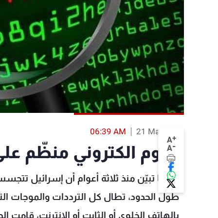
06:39 AM
21 Mar 2016
+
A
-
هجوم الكتروني منظّم على
A
عندما تبيّن منذ ثلاثة أعوام أن إسرائيل تت
طول الحدود، تطال كل الترددات والموجات التي 
بالهاتف الخلوي أو الثابت أو الانترنت، قامت الد