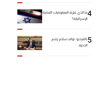
4
ما الذي غيّرته المفاوضات اللبنانية
الإسرائيلية؟
5
بالفيديو: نواف سلام رسّم
الحدود