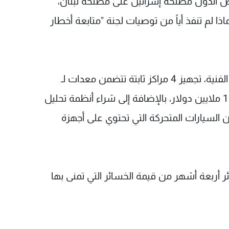
ض الدول مصلحة إسرائيل على مصلحة لبنان،
اذا لم تنفذ أياً من توصيات لجنة "متابعة أخطار
كان المطلوب، كما تلفت "السفير" بحسب اللجنة الفنية، تجهيز 4 مراكز ثابتة تتضمن معدات لـ
"إدارة ومراقبة الطيف الترددي"، بكلفة لم تتجاوز 10 ملايين دولار، بالإضافة إلى شراء أنظمة تحليل
ألف دولار، وعدد من السيارات المتحركة التي تحتوي على أجهزة
 أربعة أشهر من قيمة الخسائر التي تمنى بها