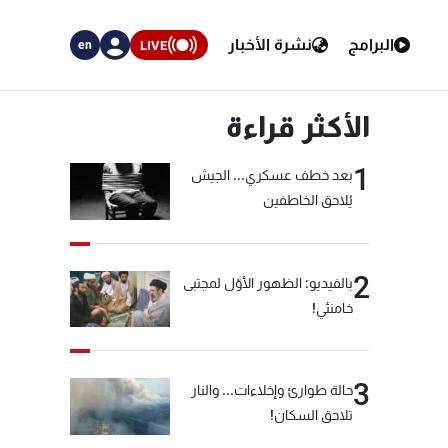
البرامج
نشرة الأخبار
LIVE
en
الأكثر قراءة
1
بعد خطف عسكري... الجيش
يُلاحق الخاطفين
2
بالفيديو: الظهور الأوّل لمجتبى
خامنئي!
3
حالة طوارئ وإخلاءات... والنار
تلاحق السكان!