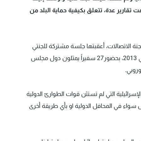
مت تقارير عدة، تتعلق بكيفية حماية البلد من
نة الاتصالات، أعقبتها جلسة مشتركة للجنتي
الاتصالات والشؤون الخارجية في 28 تشرين الثاني 2013، بحضور27 سفيراً يمثلون دول مجلس
وروبي.
سرائيلية التي لم تستثن قوات الطوارئ الدولية
 سواء في المحافل الدولية او بأي طريقة أخرى