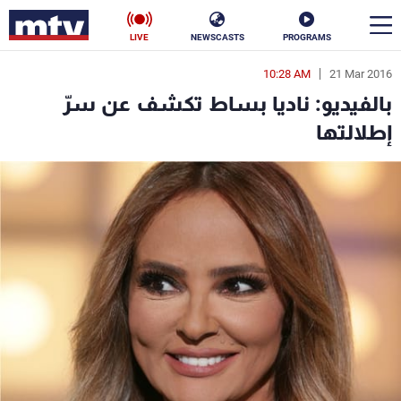
LIVE
NEWSCASTS
PROGRAMS
10:28 AM
21 Mar 2016
en
بالفيديو: ناديا بساط تكشف عن سرّ
الأخبار
إطلالتها
سياسة
ناس
إقتصاد
فن
منوعات
رياضة
كأس العالم
البرامج
جدول البرامج