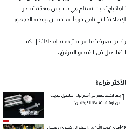
"الماكياج" حيث تستلم مي قسيس مهمّة "سحر
الإطلالة" التي تلقى دوماً استحسان ومحبة الجمهور.
و"مين بيعرف" ما هو سرّ هذه الإطلالة؟
إليكم
التفاصيل في الفيديو المرفق.
الأكثر قراءة
1
بعد انكشافهم في أستراليا... تفاصيل جديدة
عن توقيف "شبكة الكوكايين"
2
أنفاق "حزب الله" من البقاع إلى كسروان فجبيل