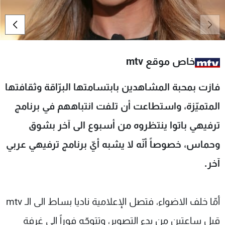
شاهد البرامج
الترددات
عن MTV
وظائف
خاص موقع mtv
الإنـتـاج
تواصل معنا
لاعلاناتكم
شروط الإسـتخدام
فازت بمحبة المشاهدين بابتسامتها البرّاقة وثقافتها
سياسة الخصوصية
المتميّزة، واستطاعت أن تلفت انتباههم في برنامج
ترفيهي باتوا ينتظروه من أسبوع الى آخر بشوق
وحماس، خصوصاً أنّه لا يشبه أيّ برنامج ترفيهي عربي
آخر.
أمّا خلف الاضواء، فتصل الإعلامية ناديا بساط الى الـ mtv
قبل ساعتين من بدء التصوير، وتتوجّه فوراً الى غرفة