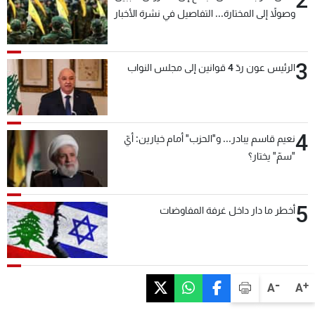
وصولاً إلى المختارة... التفاصيل في نشرة الأخبار
بعد قليل
3
الرئيس عون ردّ 4 قوانين إلى مجلس النواب
4
نعيم قاسم يبادر... و"الحزب" أمام خيارين: أيّ
"سمّ" يختار؟
5
أخطر ما دار داخل غرفة المفاوضات
-
+
A
A