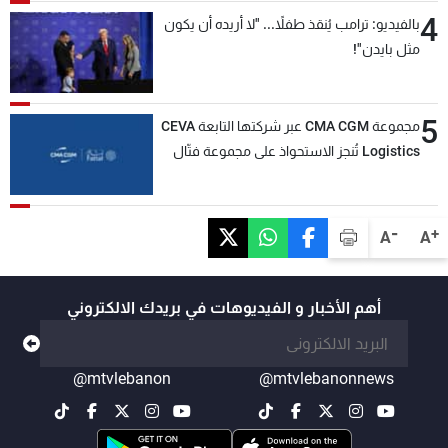
4
بالفيديو: ترامب يُنقذ طفلاً... "لا أريده أن يكون
مثل بايدن"!
5
مجموعة CMA CGM عبر شركتها التابعة CEVA
Logistics تُنجز الاستحواذ على مجموعة فتّال
-
+
A
A
أهم الأخبار و الفيديوهات في بريدك الالكتروني
@mtvlebanon
@mtvlebanonnews