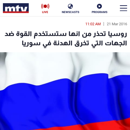
LIVE
NEWSCASTS
PROGRAMS
11:02 AM
21 Mar 2016
en
روسيا تحذر من انها ستستخدم القوة ضد
الأخبار
الجهات التي تخرق الهدنة في سوريا
سياسة
ناس
إقتصاد
فن
منوعات
رياضة
كأس العالم
البرامج
جدول البرامج