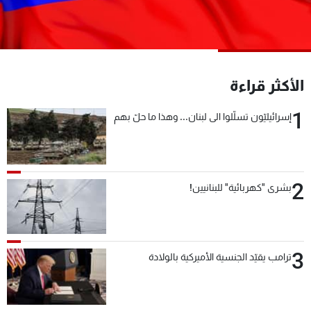
شاهد البرامج
الترددات
عن MTV
وظائف
الأكثر قراءة
الإنـتـاج
تواصل معنا
لاعلاناتكم
شروط الإسـتخدام
1
إسرائيليّون تسلّلوا الى لبنان... وهذا ما حلّ بهم
سياسة الخصوصية
2
بشرى "كهربائية" للبنانيين!
3
ترامب يقيّد الجنسية الأميركية بالولادة