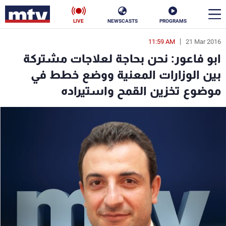
LIVE
NEWSCASTS
PROGRAMS
11:59 AM
21 Mar 2016
en
ابو فاعور: نحن بحاجة لعلاجات مشتركة
الأخبار
بين الوزارات المعنية ووضع خطط في
موضوع تخزين القمح واستيراده
سياسة
ناس
إقتصاد
فن
منوعات
رياضة
كأس العالم
البرامج
جدول البرامج