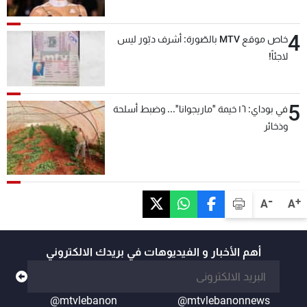
4
خاص موقع MTV بالصّورة: أشرف دبّور ليس
لاجئاً!
5
في بوداي: ١٦ خيمة "ماريجوانا"... وضبط أسلحة
وذخائر
-
+
A
A
أهم الأخبار و الفيديوهات في بريدك الالكتروني
@mtvlebanon
@mtvlebanonnews