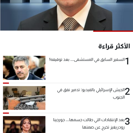
شاهد البرامج
الترددات
عن MTV
وظائف
الإنـتـاج
تواصل معنا
الأكثر قراءة
لاعلاناتكم
شروط الإسـتخدام
سياسة الخصوصية
1
السفير السابق في المستشفى... بعد توقيفه!
2
الجيش الإسرائيلي بالفيديو: تدمير نفق في
الجنوب
3
بعد الإنتقادات التي طالت جسمها... جورجينا
رودريغيز تخرج عن صمتها