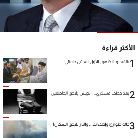
شاهد البرامج
الترددات
عن MTV
وظائف
الإنـتـاج
تواصل معنا
الأكثر قراءة
لاعلاناتكم
شروط الإسـتخدام
سياسة الخصوصية
1
بالفيديو: الظهور الأوّل لمجتبى خامنئي!
2
بعد خطف عسكري... الجيش يُلاحق الخاطفين
3
حالة طوارئ وإخلاءات... والنار تلاحق السكان!