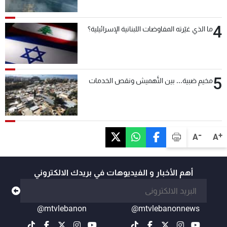
4
ما الذي غيّرته المفاوضات اللبنانية الإسرائيلية؟
5
مخيم ضبية... بين التَّهميش ونقص الخدمات
-
+
A
A
أهم الأخبار و الفيديوهات في بريدك الالكتروني
@mtvlebanon
@mtvlebanonnews