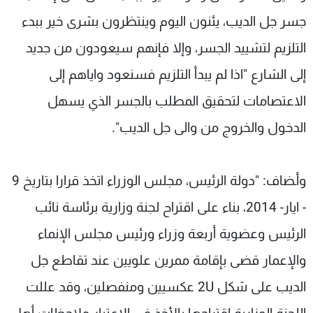
جسر جل الديب، يئنون اليوم وينتظرون بشرى خير ببدء
التلزيم لتشييد الجسر، وإلا فإنهم سيعودون من جديد
إلى الشارع "اذا لم يبدأ التلزيم فسنعود واياهم إلى
الاعتصامات لتحقيق المطلب بالجسر الذي يسهل
الدخول والخروج من والى جل الديب".
وأـضاف: "دولة الرئيس، مجلس الوزراء اتخذ قرارا بتاريخ 9
- ايار- 2014، بناء على اقتراح لجنة وزارية برئاسة نائب
الرئيس وعضوية أربعة وزراء ورئيس مجلس الإنماء
والإعمار قضى بإقامة ممرين علويين عند تقاطع جل
الديب على شكل 2U عكسيين ومنفصلين، وقد عللت