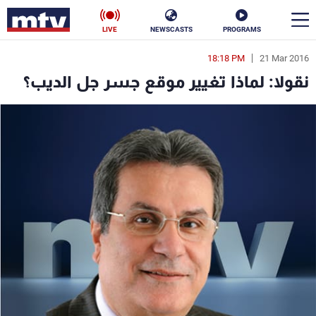
LIVE
NEWSCASTS
PROGRAMS
18:18 PM
21 Mar 2016
en
نقولا: لماذا تغيير موقع جسر جل الديب؟
الأخبار
سياسة
ناس
إقتصاد
فن
منوعات
رياضة
كأس العالم
البرامج
جدول البرامج