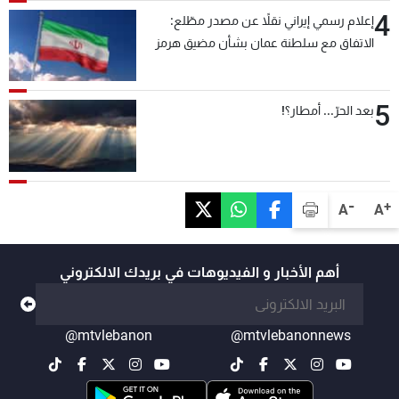
4
إعلام رسمي إيراني نقلاً عن مصدر مطّلع:
الاتفاق مع سلطنة عمان بشأن مضيق هرمز
سيتأجل ما دامت أميركا تهدد إيران
5
بعد الحرّ... أمطار؟!
-
+
A
A
أهم الأخبار و الفيديوهات في بريدك الالكتروني
@mtvlebanon
@mtvlebanonnews