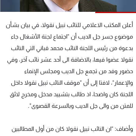
شاهد البرامج
الترددات
أعلن المكتب الاعلامي للنائب نبيل نقولا، في بيان بشأن
عن MTV
وظائف
موضوع جسر جل الديب أن "اجتماع لجنة الأشغال جاء
الإنـتـاج
تواصل معنا
بدعوة من رئيس اللجنة النائب محمد قباني التي النائب
لاعلاناتكم
شروط الإسـتخدام
سياسة الخصوصية
نقولا عضوا فيها، بالاضافة الى أحد عشر نائب آخر، وفي
حضور وفد من تجمع جل الديب ومجلس الإنماء
والإعمار"، لافتا إلى أن "موقف النائب نبيل نقولا داخل
اللجنة كان واضحا، اذ طالب بتشييد مدخل ومخرج لائق
للمتن من والى جل الديب وبالسرعة القصوى".
وأضاف: "ان النائب نبيل نقولا كان من أول المطالبين