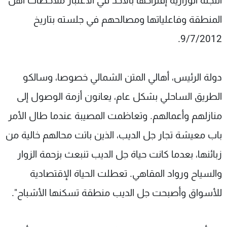
اللجنة الوزارية إقتراحها بالأخذ في الاعتبار ملاحظات أهل
المنطقة وفاعلياتها ومصالحهم في جلسته بتاريخ
9/7/2012.
دولة الرئيس، أهالي المتن الشمالي خصوصا، وسالكو
الطريق الساحلي بشكل عام، يعانون أزمة الوصول إلى
منازلهم وأعمالهم. وتعاظمت المصيبة عندما طال الأمر
باب معيشة تجار جل الديب، الذين باتت محالهم خالية من
زبائنها، بعدما كانت حياة جل الديب تنبعث بزحمة الزوار
والسياح ورواد المقاهي. تعطلت الحياة الإقتصادية
للأسواق وأصبحت جل الديب منطقة تسكنها الأشباح".