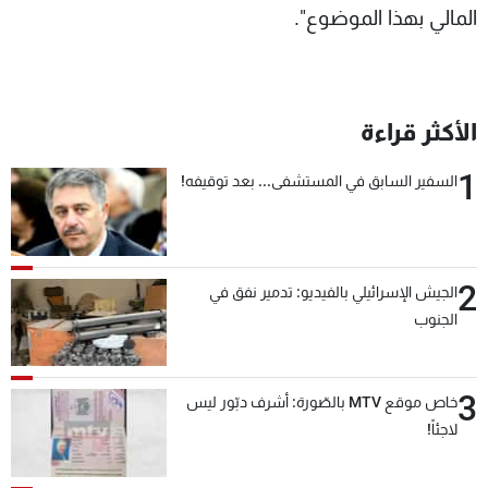
المالي بهذا الموضوع".
الأكثر قراءة
1
السفير السابق في المستشفى... بعد توقيفه!
2
الجيش الإسرائيلي بالفيديو: تدمير نفق في
الجنوب
3
خاص موقع MTV بالصّورة: أشرف دبّور ليس
لاجئاً!