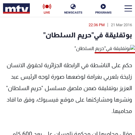
LIVE
NEWSCASTS
PROGRAMS
22:36 PM
21 Mar 2016
en
بوتفليقة في"حريم السلطان"
الأخبار
سياسة
ناس
حكم على الناشطة في الرابطة الجزائرية لحقوق الانسان
إقتصاد
فن
زليخة بلعربي بغرامة لوضعها صورة لوجه الرئيس عبد
منوعات
رياضة
العزيز بوتفليقة ضمن ملصق مسلسل "حريم السلطان"
كأس العالم
ونشرها ومشاركتها على موقع فيسبوك، وفق ما افاد
محاميها.
البرامج
وقال محاميها ان محكمة تلمسان على بعد 600 كلم
جدول البرامج