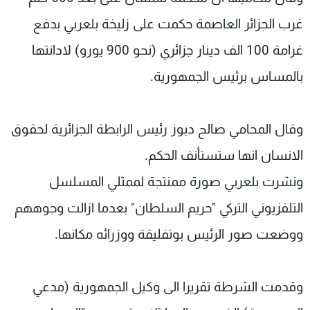
شاهد البرامج
غرب الجزائر العاصمة حكمت على زليخة بلعربي بدفع
الترددات
غرامة 100 الف دينار جزائري (نحو 900 يورو) لادانتها
بالمساس برئيس الجمهورية.
عن MTV
وظائف
الإنـتـاج
تواصل معنا
لاعلاناتكم
شروط الإسـتخدام
سياسة الخصوصية
وقال المحامي صالح دبوز رئيس الرابطة الجزائرية لحقوق
الانسان انها ستستأنف الحكم.
ونشرت بلعربي صورة ممنتجة لممثلي المسلسل
التلفزيوني التركي "حريم السلطان" بعدما ازالت وجوههم
ووضعت صور الرئيس بوتفليقة ووزرائه مكانها.
وقدمت الشرطة تقريرا الى وكيل الجمهورية (مدعي