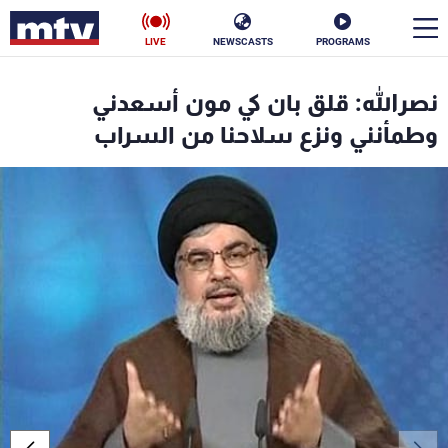
LIVE
NEWSCASTS
PROGRAMS
en
نصرالله: قلق بان كي مون أسعدني
الأخبار
وطمأنني ونزع سلاحنا من السراب
سياسة
ناس
إقتصاد
فن
منوعات
رياضة
كأس العالم
البرامج
جدول البرامج