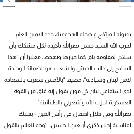
شاهد البرامج
الترددات
بصوته المرتفع ولهجته الهجومية، جدد الامين العام
عن MTV
وظائف
الإنـتـاج
تواصل معنا
لحزب الله السيد حسن نصرالله تأكيده لكل مشكك بأن
لاعلاناتكم
شروط الإسـتخدام
سياسة الخصوصية
سلاح المقاومة باق كما خيارها ونهجها، معتبرا أن "هذا
السلاح إلى جانب الجيش والشعب هو الضمانة الوحيدة
لامن لبنان وسيادته"، مضيفا "بالأمس شعرت بالسعادة
لدى استماعي لبان كي مون يقول إنه قلق من القوة
العسكرية لحزب الله وأشعرني بالطمأنينة".
نصرالله وفي خلال احتفال في رأس العين - بعلبك
لمناسبة إحياء ذكرى أربعين الحسين، توجه للعالم بالقول