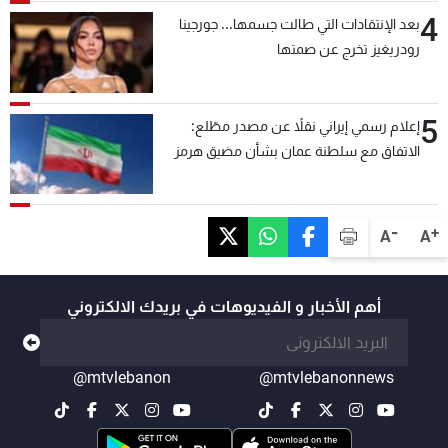
4
بعد الإنتقادات التي طالت جسمها... جورجينا
رودريغيز تخرج عن صمتها
5
إعلام رسمي إيراني نقلاً عن مصدر مطّلع:
الاتفاق مع سلطنة عمان بشأن مضيق هرمز
سيتأجل ما دامت أميركا تهدد إيران
-
+
A
A
أهم الأخبار و الفيديوهات في بريدك الالكتروني
@mtvlebanon
@mtvlebanonnews