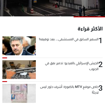
شاهد البرامج
الترددات
عن MTV
وظائف
الأكثر قراءة
الإنـتـاج
تواصل معنا
لاعلاناتكم
شروط الإسـتخدام
1
السفير السابق في المستشفى... بعد توقيفه!
سياسة الخصوصية
2
الجيش الإسرائيلي بالفيديو: تدمير نفق في
الجنوب
3
خاص موقع MTV بالصّورة: أشرف دبّور ليس
لاجئاً!