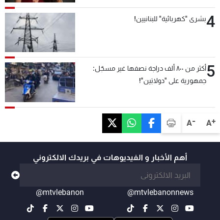
4
بشرى "كهربائية" للبنانيين!
5
أكثر من ٨٠٠ ألف دراجة نصفها غير مسجّل:
جمهورية على "دولابَين"!
-
+
A
A
أهم الأخبار و الفيديوهات في بريدك الالكتروني
@mtvlebanon
@mtvlebanonnews