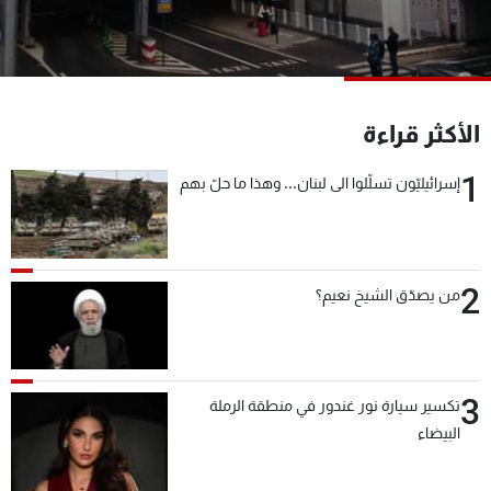
شاهد البرامج
الترددات
عن MTV
وظائف
الأكثر قراءة
الإنـتـاج
تواصل معنا
لاعلاناتكم
شروط الإسـتخدام
1
إسرائيليّون تسلّلوا الى لبنان... وهذا ما حلّ بهم
سياسة الخصوصية
2
من يصدّق الشيخ نعيم؟
3
تكسير سيارة نور غندور في منطقة الرملة
البيضاء