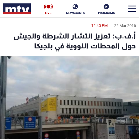
LIVE
NEWSCASTS
PROGRAMS
12:40 PM
22 Mar 2016
en
أ.ف.ب: تعزيز انتشار الشرطة والجيش
الأخبار
حول المحطات النووية في بلجيكا
سياسة
ناس
إقتصاد
فن
منوعات
رياضة
كأس العالم
البرامج
جدول البرامج