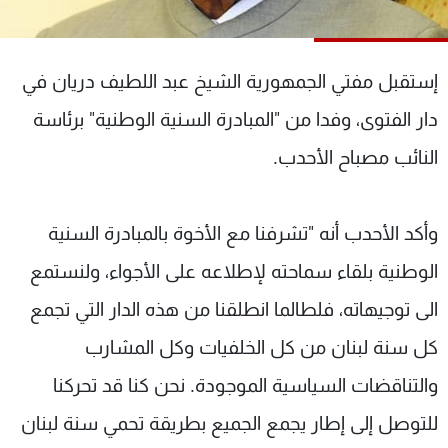
شاهد البرامج
الترددات
إستقبل مفتي الجمهورية الشيخ عبد اللطيف دريان في
عن MTV
وظائف
دار الفتوى، وفدا من "المبادرة السنية الوطنية" برئاسة
الإنـتـاج
تواصل معنا
النائب مصباح الأحدب.
لاعلاناتكم
شروط الإسـتخدام
سياسة الخصوصية
وأكد الأحدب أنه "تشرفنا مع الأخوة بالمبادرة السنية
الوطنية بلقاء سماحته لإطلاعه على الأجواء، ولنستمع
الى توجيهاته، فلطالما انطلقنا من هذه الدار التي تجمع
كل سنة لبنان من كل الخلفيات وكل المشارب
والتناقضات السياسية الموجودة. نحن كنا قد تحركنا
للتوصل إلى إطار يجمع الجميع بطريقة تحمي سنة لبنان