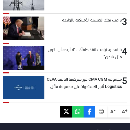
3
ترامب يقيّد الجنسية الأميركية بالولادة
4
بالفيديو: ترامب يُنقذ طفلاً... "لا أريده أن يكون
مثل بايدن"!
5
مجموعة CMA CGM عبر شركتها التابعة CEVA
Logistics تُنجز الاستحواذ على مجموعة فتّال
-
+
A
A