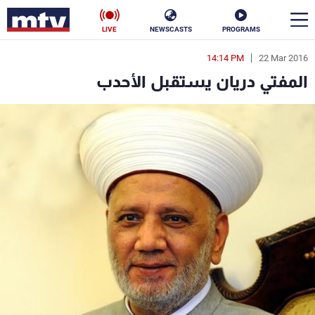
LIVE
NEWSCASTS
PROGRAMS
14:14 PM
22 Mar 2016
en
المفتي دريان يستقبل الأحدب
الأخبار
سياسة
ناس
إقتصاد
فن
منوعات
رياضة
كأس العالم
البرامج
جدول البرامج