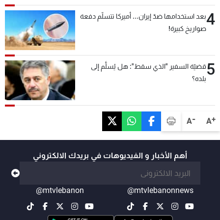
4
بعد استخدامها ضدّ إيران... أميركا تتسلّم دفعة
صواريخ كبيرة!
5
قضيّة السفير "الذي سقط": هل يُسلَّم إلى
بلده؟
-
+
A
A
أهم الأخبار و الفيديوهات في بريدك الالكتروني
@mtvlebanon
@mtvlebanonnews