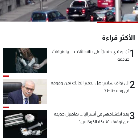
شاهد البرامج
الترددات
عن MTV
وظائف
الأكثر قراءة
الإنـتـاج
تواصل معنا
لاعلاناتكم
شروط الإسـتخدام
1
أبٌ يعتدي جنسيّاً على بناته الثلاث… واعترافاتٌ
سياسة الخصوصية
صادمة
2
الى نواف سلام: هل يدفع الحايك ثمن وقوفه
في وجه خيّاط؟
3
بعد انكشافهم في أستراليا... تفاصيل جديدة
عن توقيف "شبكة الكوكايين"