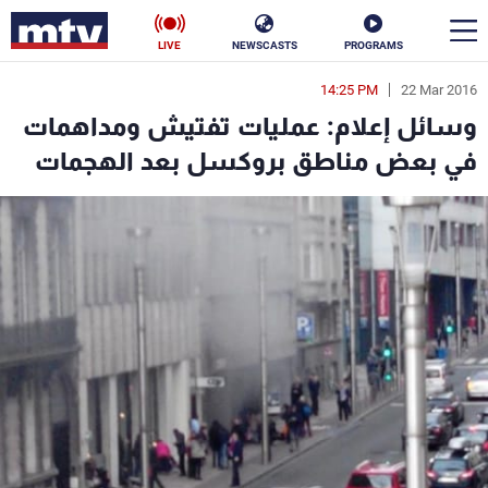
LIVE
NEWSCASTS
PROGRAMS
14:25 PM
22 Mar 2016
en
وسائل إعلام: عمليات تفتيش ومداهمات
الأخبار
في بعض مناطق بروكسل بعد الهجمات
سياسة
ناس
إقتصاد
فن
منوعات
رياضة
كأس العالم
البرامج
جدول البرامج