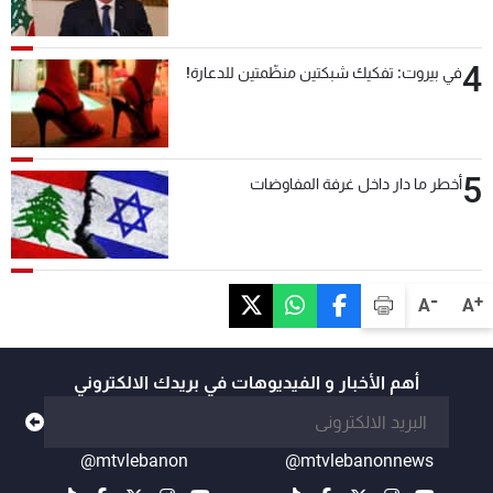
4
في بيروت: تفكيك شبكتين منظّمتين للدعارة!
5
أخطر ما دار داخل غرفة المفاوضات
-
+
A
A
أهم الأخبار و الفيديوهات في بريدك الالكتروني
@mtvlebanon
@mtvlebanonnews