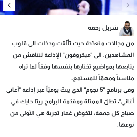
شاهد البرامج
الترددات
شربل رحمة
عن MTV
وظائف
الإنـتـاج
تواصل معنا
من مجالات متعدّدة حيث تألّقت ودخلت الى قلوب
لاعلاناتكم
شروط الإسـتخدام
المشاهدين، الى "ميكروفون" الإذاعة لتناقش من
سياسة الخصوصية
يتابعها بمواضيع تختارها بنفسها وفقاً لما تراه
مناسباً ومهمّاً للمستمع.
وفي برنامج "5 نجوم" الذي يبثّ يوميّاً عبر إذاعة "أغاني
أغاني"، تطلّ الممثلة ومقدّمة البرامج ريتا حايك في
صباح كل جمعة، لتخوض غمار تجربة هي الأولى من
نوعها.