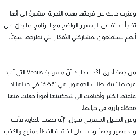
وعبّرت حايك عن فرحتها بهذه التجربة، مشيرةً الى أنّها
تفاجأت بتفاعل الجمهور الواضح مع البرنامج، ما يدلّ على
أنّهم يستمتعون بمشاركتي الأفكار التي نطرحها سويّاً.
من جهة أخرى، أكّدت حايك أنّ مسرحية Venus التي أعيد
عرضها تلبية لطلب الجمهور، هي "قصّة" في حياتها اذ
علّمتها الكثير وأضافت الى شخصّيتها أموراً جعلت منها
محطّة بارزة في حياتها.
وعن التمثيل المسرحي تقول: "إنّه صعب للغاية، فأنت
والجمهور وجهاً لوجه. على الخشبة الخطأ ممنوع والكذب