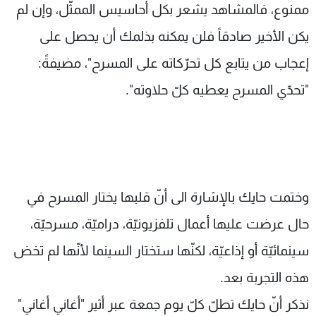
ممنوع، فالمشاهد يشعر بكل أحاسيس الممثّل، وإن لم
يكن الأخير صادقاً فلن يمكنه بذلمك أن يحصل على
إعجاب من يتابع كل تحرّكاته على المسرح"، مضيفةً:
"تحدّي المسرح يعطيه كلّ حلاوته".
وختمت حايك بالإشارة الى أنّ قلبها يختار المسرح في
حال عرضت عليها أعمال تلفزيونيّة، دراميّة، مسرحيّة،
سينمائيّة أو إذاعيّة، لكنّها ستختار السينما لأنّها لم تخض
هذه التجربة بعد.
نذكر أنّ حايك تطلّ كلّ يوم جمعة عبر أثير "أغاني أغاني"