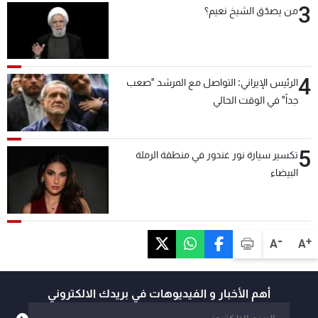
3
من يصدّق الشيخ نعيم؟
4
الرئيس الإيراني: التواصل مع المرشد "صعب
جداً" في الوقت الحالي
5
تكسير سيارة نور غندور في منطقة الرملة
البيضاء
-
+
A
A
أهم الأخبار و الفيديوهات في بريدك الالكتروني