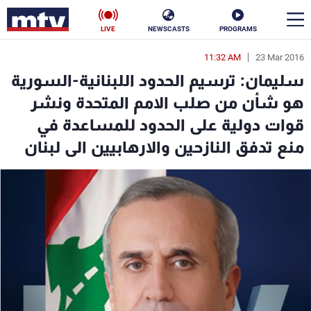
LIVE
NEWSCASTS
PROGRAMS
11:32 AM
23 Mar 2016
en
سليمان: ترسيم الحدود اللبنانية-السورية
الأخبار
هو شأن من صلب الامم المتحدة ونشر
قوات دولية على الحدود للمساعدة في
سياسة
ناس
منع تدفق النازحين والارهابيين الى لبنان
إقتصاد
فن
منوعات
رياضة
كأس العالم
البرامج
جدول البرامج