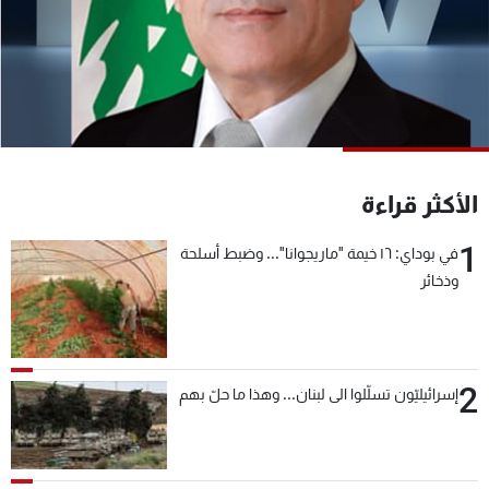
شاهد البرامج
الترددات
عن MTV
وظائف
الإنـتـاج
تواصل معنا
لاعلاناتكم
شروط الإسـتخدام
سياسة الخصوصية
الأكثر قراءة
1
في بوداي: ١٦ خيمة "ماريجوانا"... وضبط أسلحة
وذخائر
2
إسرائيليّون تسلّلوا الى لبنان... وهذا ما حلّ بهم