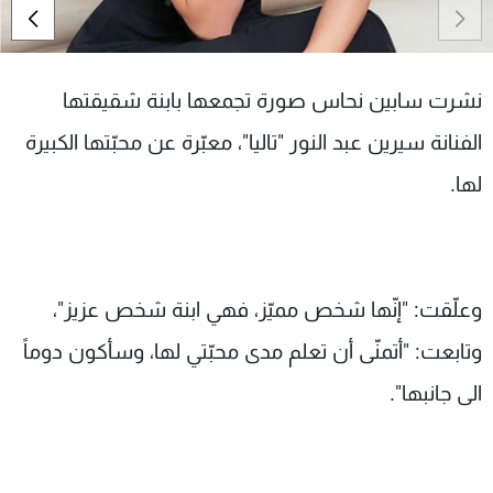
شاهد البرامج
الترددات
نشرت سابين نحاس صورة تجمعها بابنة شقيقتها
عن MTV
وظائف
الفنانة سيرين عبد النور "تاليا"، معبّرة عن محبّتها الكبيرة
الإنـتـاج
تواصل معنا
لاعلاناتكم
شروط الإسـتخدام
لها.
سياسة الخصوصية
وعلّقت: "إنّها شخص مميّز، فهي ابنة شخص عزيز"،
وتابعت: "أتمنّى أن تعلم مدى محبّتي لها، وسأكون دوماً
الى جانبها".