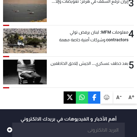
3
إيران ترفع السقف في هرمز: تعويضات وإلّا...
4
معلومات MFM: لبنان يرفض تولي
contractors وشركات أمنية خاصة مهمة
التحقق من نزع سلاح "حزب الله"
5
بعد خطف عسكري... الجيش يُلاحق الخاطفين
-
+
A
A
أهم الأخبار و الفيديوهات في بريدك الالكتروني