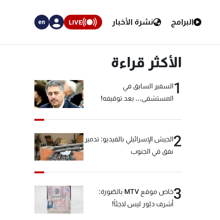
البرامج
نشرة الأخبار
LIVE
en
الأكثر قراءة
1
السفير السابق في
المستشفى... بعد توقيفه!
2
الجيش الإسرائيلي بالفيديو: تدمير
نفق في الجنوب
3
خاص موقع MTV بالصّورة:
أشرف دبّور ليس لاجئاً!