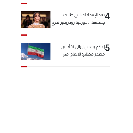
4
بعد الإنتقادات التي طالت
جسمها... جورجينا رودريغيز تخرج
عن صمتها
5
إعلام رسمي إيراني نقلاً عن
مصدر مطّلع: الاتفاق مع
سلطنة عمان بشأن مضيق
هرمز سيتأجل ما دامت أميركا
تهدد إيران