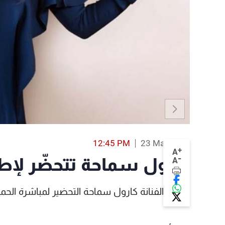
12:45 PM
23 Mar 2016
+
A
-
كارول سماحة تتحضّر لإطل
A
بدأت الفنانة كارول سماحة التحضير لمباشرة الحملة