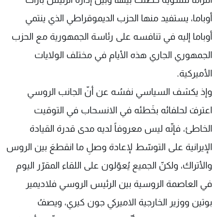
أوباما، يستفيد منها الحزب الديموقراطي الذي ينتمي
أوباما إليه في تنافسه على رئاسة الجمهورية مع الحزب
الجمهوري الجاري هذه الأيام في مختلف الولايات
الأميركية.
وإذ يكشف السياسي نفسُه عن أنّ الجانب الروسي
اعترفَ لحلفائه بخَطئه في الانسحاب في التوقيت
الخاطئ، فإنّه ليس معروفاً لديه مدى قدرة القيادة
الإيرانية على التوسّط لإعادة وصلِ ما انقطعَ بين الروس
والأتراك، ولكنّ الجميع يُعوّلون على اللقاء المقرّر اليوم
في العاصمة الروسية بين الرئيس الروسي فلاديمير
بوتين ووزير الخارجية الاميركي جون كيري، ويصفُ