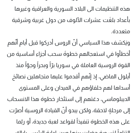
هذه التنظيمات الى البلاد السورية والعراقية وغيرها
بأعداد بلغَت عشرات الألوف من دول غربية وشرقية
متعددة.
ويَكشف هذا السياسي أنّ الروس أدركوا قبل أيام أنّهم
أخطأوا في استعجالهم خطوةَ سحب أجزاء أساسية من
القوة الروسية العاملة في سوريا برّاً وبحراً وجوّاً منذ
أيلول الماضي، إذ إنّهم أقدموا عليها متجاهلين نصائحَ
أسداها لهم حلفاؤهم في الميدان وعلى المستوى
الديبلوماسي، دعَتهم إلى استئخار خطوة هذا الانسحاب
إلى مرحلةٍ لاحقة، ولكن يبدو أنّ القيادة الروسية أصرّت
على هذه الخطوة تنفيذاً لقواعد لعبة جديدة، أو ربّما
التزاماً لتسوية حصَلت بينها وبين إدارة الرئيس باراك