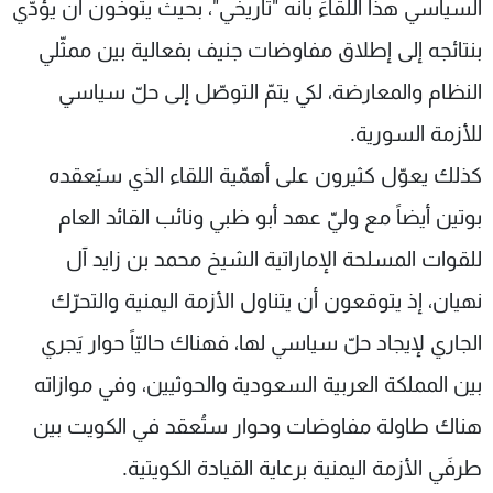
السياسي هذا اللقاءَ بأنّه "تاريخي"، بحيث يتوخّون أن يؤدّي
بنتائجه إلى إطلاق مفاوضات جنيف بفعالية بين ممثّلي
النظام والمعارضة، لكي يتمّ التوصّل إلى حلّ سياسي
للأزمة السورية.
كذلك يعوّل كثيرون على أهمّية اللقاء الذي سيَعقده
بوتين أيضاً مع وليّ عهد أبو ظبي ونائب القائد العام
للقوات المسلحة الإماراتية الشيخ محمد بن زايد آل
نهيان، إذ يتوقعون أن يتناول الأزمة اليمنية والتحرّك
الجاري لإيجاد حلّ سياسي لها، فهناك حاليّاً حوار يَجري
بين المملكة العربية السعودية والحوثيين، وفي موازاته
هناك طاولة مفاوضات وحوار ستُعقد في الكويت بين
طرفَي الأزمة اليمنية برعاية القيادة الكويتية.