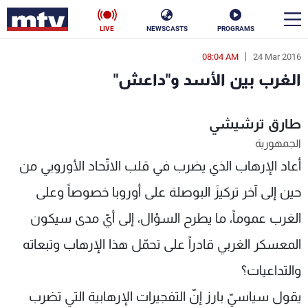
LIVE
NEWSCASTS
PROGRAMS
08:04 AM
24 Mar 2016
en
الغرب بين الأسد و"داعش"
الأخبار
طارق ترشيشي
سياسة
ناس
الجمهورية
إقتصاد
فن
أعاد الإرهاب الذي يضرب في قلب الاتّحاد الأوروبي من
منوعات
رياضة
حين إلى آخر تركيزَ البوصلة على أوروبا خصوصاً وعلى
الغرب عموماً، ما يطرح السؤال، إلى أيّ مدى سيكون
كأس العالم
المعسكر الغربي قادراً على تحمّل هذا الإرهاب وتبعاته
والتداعيات؟
البرامج
يقول سياسيّ بارز إنّ التفجيرات الإرهابية التي تضرب
جدول البرامج