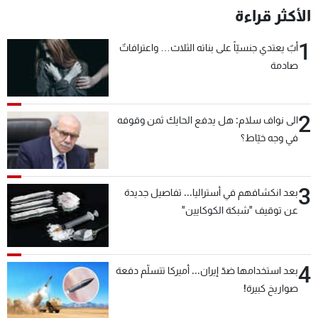
الأكثر قراءة
1
أبٌ يعتدي جنسيّاً على بناته الثلاث… واعترافاتٌ
صادمة
2
الى نواف سلام: هل يدفع الحايك ثمن وقوفه
في وجه خيّاط؟
3
بعد انكشافهم في أستراليا... تفاصيل جديدة
عن توقيف "شبكة الكوكايين"
4
بعد استخدامها ضدّ إيران... أميركا تتسلّم دفعة
صواريخ كبيرة!