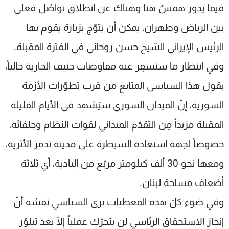
فيما يدور همسٌ هنا وهناك عن انطلاق تواصُل فعلي
بين الرياض وطهران، يمكن أن يتوّج بزيارة يقوم بها
الرئيس الإيراني الشيخ حسن روحاني في الفترة المقبلة.
وفي انتظار ما ستسفِر عنه مفاوضات جنيف الجارية حالياً،
يقول هذا السياسي المتابع من قرب تطوّرات الأزمة
السورية، إنّ الميدان السوري سيَشهد في الأيام القليلة
المقبلة مزيداً مِن التقدّم الميداني لقوات النظام وحلفائه،
خصوصاً لجهة استعادة السيطرة على مدينة تدمر الأثرية،
ومعها نحو 30 ألف كيلومتر مربّع من البادية، أي ثلاثة
أضعاف مساحة لبنان.
وفي ضوء كلّ هذه المعطيات يرى السياسي نفسُه أنّ
إنجاز الاستحقاق الرئاسي لن يتحرّك عملياً إلّا بعد تبلوُر