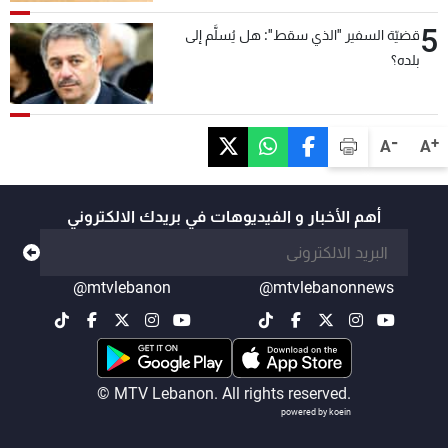
5
قضيّة السفير "الذي سقط": هل يُسلَّم إلى
بلده؟
-
+
A
A
أهم الأخبار و الفيديوهات في بريدك الالكتروني
@mtvlebanon
@mtvlebanonnews
© MTV Lebanon. All rights reserved.
powered by koein