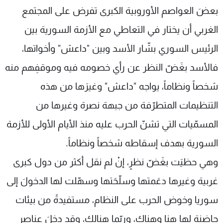
بعضَ العواصم الأوروبية الكبرى تفرض على المجتمع
شاهد البرامج
الترددات
الغربي أن يختار في التعاطي مع الأزمة السورية بين
الرئيس السوري بشّار الأسد وبين "داعش" وأخواتها،
عن MTV
وظائف
فالأسد بغَضّ النظر عن رأي خصومه فيه وموقفِهم منه
الإنـتـاج
تواصل معنا
لاعلاناتكم
شروط الإسـتخدام
شخصاً ونظاماً، يواجه "داعش" وغيرَها من هذه
سياسة الخصوصية
التنظيمات المتطرّفة من جبهة نصرة وغيرها من
المسمّيات التي تشنّ الحرب عليه منذ الأيام الأولى للأزمة
السورية بهدف إسقاطه شخصاً ونظاماً.
وهي حظيَت بغَضّ نظرٍ، إنْ لم نقل أكثر من دول كبرى
غربية وغيرها دعَمتها وسلّحَتها وسهّلت لها الدخولَ إلى
سوريا وخوض الحرب على النظام، مستفيدةً من بيئات
حاضنة لها هنا وهناك، وربّما هنالك، وقد دخلَ عناصر