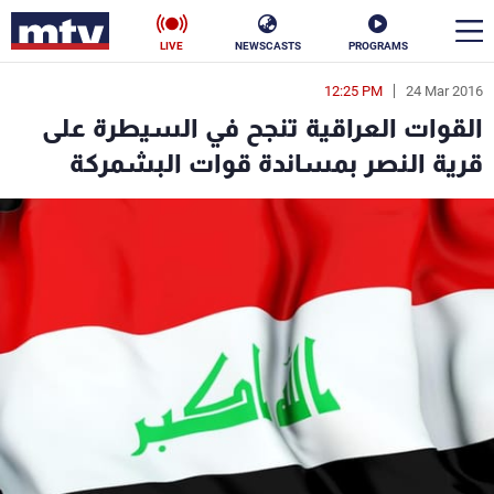
LIVE
NEWSCASTS
PROGRAMS
12:25 PM
24 Mar 2016
en
القوات العراقية تنجح في السيطرة على
الأخبار
قرية النصر بمساندة قوات البشمركة
سياسة
ناس
إقتصاد
فن
منوعات
رياضة
كأس العالم
البرامج
جدول البرامج