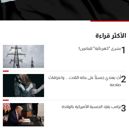
شاهد البرامج
الترددات
عن MTV
وظائف
الأكثر قراءة
الإنـتـاج
تواصل معنا
لاعلاناتكم
شروط الإسـتخدام
1
بشرى "كهربائية" للبنانيين!
سياسة الخصوصية
2
أبٌ يعتدي جنسيّاً على بناته الثلاث… واعترافاتٌ
صادمة
3
ترامب يقيّد الجنسية الأميركية بالولادة