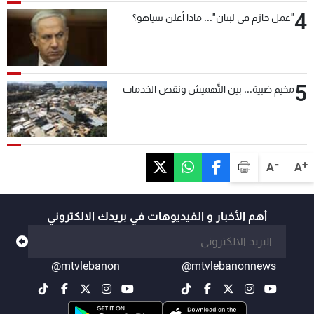
4
"عمل حازم في لبنان"... ماذا أعلن نتنياهو؟
5
مخيم ضبية... بين التَّهميش ونقص الخدمات
-
+
A
A
أهم الأخبار و الفيديوهات في بريدك الالكتروني
@mtvlebanon
@mtvlebanonnews