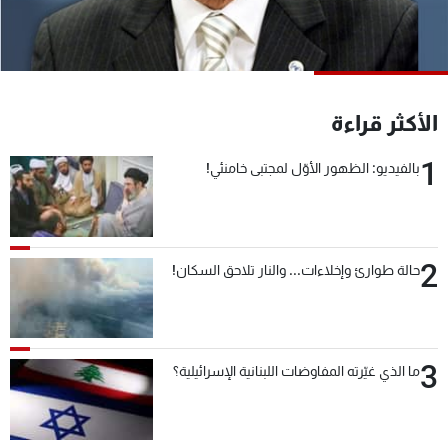
شاهد البرامج
الترددات
عن MTV
وظائف
الأكثر قراءة
الإنـتـاج
تواصل معنا
لاعلاناتكم
شروط الإسـتخدام
1
بالفيديو: الظهور الأوّل لمجتبى خامنئي!
سياسة الخصوصية
2
حالة طوارئ وإخلاءات... والنار تلاحق السكان!
3
ما الذي غيّرته المفاوضات اللبنانية الإسرائيلية؟