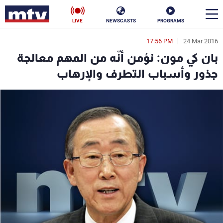
LIVE
NEWSCASTS
PROGRAMS
17:56 PM
24 Mar 2016
en
بان كي مون: نؤمن أنّه من المهم معالجة
الأخبار
جذور وأسباب التطرف والإرهاب
سياسة
ناس
إقتصاد
فن
منوعات
رياضة
كأس العالم
البرامج
جدول البرامج