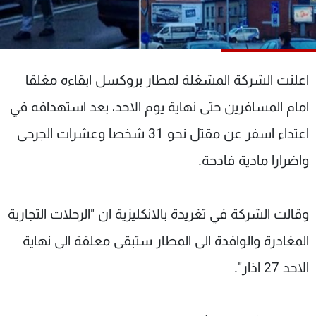
شاهد البرامج
الترددات
اعلنت الشركة المشغلة لمطار بروكسل ابقاءه مغلقا
عن MTV
وظائف
الإنـتـاج
تواصل معنا
امام المسافرين حتى نهاية يوم الاحد، بعد استهدافه في
لاعلاناتكم
شروط الإسـتخدام
سياسة الخصوصية
اعتداء اسفر عن مقتل نحو 31 شخصا وعشرات الجرحى
واضرارا مادية فادحة.
وقالت الشركة في تغريدة بالانكليزية ان "الرحلات التجارية
المغادرة والوافدة الى المطار ستبقى معلقة الى نهاية
الاحد 27 اذار".