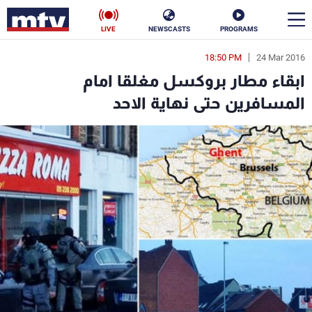
LIVE
NEWSCASTS
PROGRAMS
18:50 PM
24 Mar 2016
en
ابقاء مطار بروكسل مغلقا امام
الأخبار
المسافرين حتى نهاية الاحد
سياسة
ناس
إقتصاد
فن
منوعات
رياضة
كأس العالم
البرامج
جدول البرامج