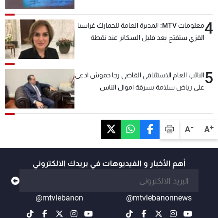
4
معلومات MTV: المديرة العامة للجمارك غراسيا
القزي ستفتح بعد قليل السكانر عند نقطة
المصنع لتسهيل عملية التصدير البري إلى
السعودية والدول العربية
5
النائب العام الاستئنافي القاضي رجا حموش ادعى
على رياض سلامة بسرقة اموال الناس
وتأسيس شركات وهمية بهدف شراء أسهم
مصرفية وتهريبها وتبييض اموال
-
+
A
A
أهم الأخبار و الفيديوهات في بريدك الالكتروني
@mtvlebanon
@mtvlebanonnews