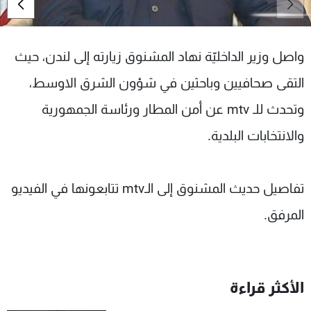
شاهد البرامج
الترددات
واصل وزير الداخليّة نهاد المشنوق زيارته إلى لندن، حيث
عن MTV
وظائف
التقى صحافيين وباحثين في شؤون الشرق الاوسط،
الإنـتـاج
تواصل معنا
وتحدث للـ mtv عن أمن المطار ورئاسة الجمهورية
لاعلاناتكم
شروط الإسـتخدام
سياسة الخصوصية
والانتخابات البلدية.
تفاصيل حديث المشنوق إلى الـmtv تتابعونها في الفيديو
المرفق.
الأكثر قراءة