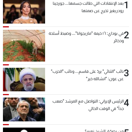
1
بعد الإنتقادات التي طالت جسمها... جورجينا
رودريغيز تخرج عن صمتها
2
في بوداي: ١٦ خيمة "ماريجوانا"... وضبط أسلحة
وذخائر
3
نائب "الثنائي" يردّ على قاسم... ونائب "الحزب"
عن عون: "انشالله خير"
4
الرئيس الإيراني: التواصل مع المرشد "صعب
جداً" في الوقت الحالي
من يصدّق الشيخ نعيم؟